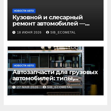
НОВОСТИ АВТО
Кузовной и слесарный
ремонт автомобилей —
наличие оригинальных
18 ИЮНЯ 2026
SIB_ECOMETAL
запчастей и типичные
сроки выполнения работ
НОВОСТИ АВТО
Автозапчасти для грузовых
автомобилей: типы,
совместимость и критерии
27 МАЯ 2026
SIB_ECOMETAL
подбора