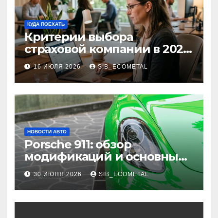
КУДА ПОЕХАТЬ
Критерии выбора
страховой компании в 2026
году: надежность и
16 ИЮЛЯ 2026
SIB_ECOMETAL
реальные отзывы о
выплатах
НОВОСТИ АВТО
Porsche 911: обзор
модификаций и основные
характеристики
30 ИЮНЯ 2026
SIB_ECOMETAL