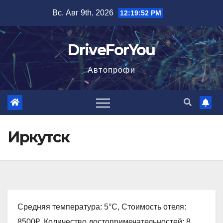
Перейти
Вс. Авг 9th, 2026
12:19:53 PM
к
содержимому
DriveForYou
Автопрофи
Иркутск
Средняя температура: 5°C, Стоимость отеля:
8500₽, Количество достопримечательностей: 8,