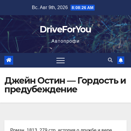
Перейти
Вс. Авг 9th, 2026
8:08:27 AM
к
содержимому
DriveForYou
Автопрофи
Джейн Остин — Гордость и
предубеждение
Роман, 1813, 279 стр. история о дружбе и вере