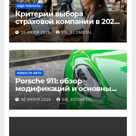
КУДА ПОЕХАТЬ
Критерии выбора
страховой компании в 2026
году: надежность и
16 ИЮЛЯ 2026
SIB_ECOMETAL
реальные отзывы о
выплатах
НОВОСТИ АВТО
Porsche 911: обзор
модификаций и основные
характеристики
30 ИЮНЯ 2026
SIB_ECOMETAL