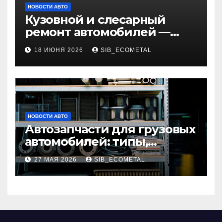
НОВОСТИ АВТО
Кузовной и слесарный
ремонт автомобилей —
наличие оригинальных
18 ИЮНЯ 2026
SIB_ECOMETAL
запчастей и типичные
сроки выполнения работ
НОВОСТИ АВТО
Автозапчасти для грузовых
автомобилей: типы,
совместимость и критерии
27 МАЯ 2026
SIB_ECOMETAL
подбора