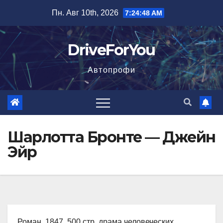
Перейти
Пн. Авг 10th, 2026
7:24:49 AM
к
содержимому
DriveForYou
Автопрофи
Шарлотта Бронте — Джейн
Эйр
Роман, 1847, 500 стр. драма человеческих