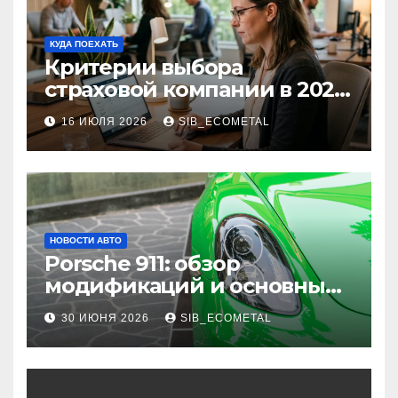
КУДА ПОЕХАТЬ
Критерии выбора
страховой компании в 2026
году: надежность и
16 ИЮЛЯ 2026
SIB_ECOMETAL
реальные отзывы о
выплатах
НОВОСТИ АВТО
Porsche 911: обзор
модификаций и основные
характеристики
30 ИЮНЯ 2026
SIB_ECOMETAL