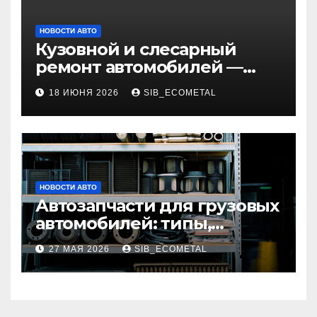
НОВОСТИ АВТО
Кузовной и слесарный
ремонт автомобилей —
наличие оригинальных
18 ИЮНЯ 2026
SIB_ECOMETAL
запчастей и типичные
сроки выполнения работ
НОВОСТИ АВТО
Автозапчасти для грузовых
автомобилей: типы,
совместимость и критерии
27 МАЯ 2026
SIB_ECOMETAL
подбора