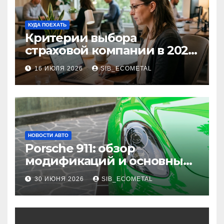
КУДА ПОЕХАТЬ
Критерии выбора
страховой компании в 2026
году: надежность и
16 ИЮЛЯ 2026
SIB_ECOMETAL
реальные отзывы о
выплатах
НОВОСТИ АВТО
Porsche 911: обзор
модификаций и основные
характеристики
30 ИЮНЯ 2026
SIB_ECOMETAL