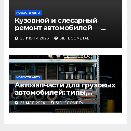
НОВОСТИ АВТО
Кузовной и слесарный
ремонт автомобилей —
наличие оригинальных
18 ИЮНЯ 2026
SIB_ECOMETAL
запчастей и типичные
сроки выполнения работ
НОВОСТИ АВТО
Автозапчасти для грузовых
автомобилей: типы,
совместимость и критерии
27 МАЯ 2026
SIB_ECOMETAL
подбора