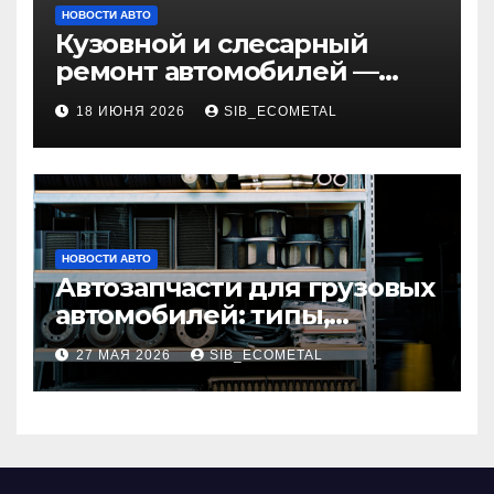
НОВОСТИ АВТО
Кузовной и слесарный
ремонт автомобилей —
наличие оригинальных
18 ИЮНЯ 2026
SIB_ECOMETAL
запчастей и типичные
сроки выполнения работ
НОВОСТИ АВТО
Автозапчасти для грузовых
автомобилей: типы,
совместимость и критерии
27 МАЯ 2026
SIB_ECOMETAL
подбора