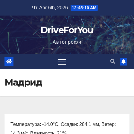
Перейти
Чт. Авг 6th, 2026
12:45:11 AM
к
содержимому
DriveForYou
Автопрофи
Мадрид
Температура: -14.0°C, Осадки: 284.1 мм, Ветер:
14.3 м/с, Влажность: 21%