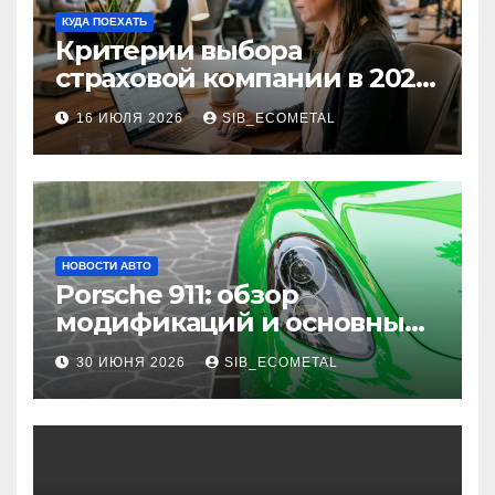
КУДА ПОЕХАТЬ
Критерии выбора
страховой компании в 2026
году: надежность и
16 ИЮЛЯ 2026
SIB_ECOMETAL
реальные отзывы о
выплатах
НОВОСТИ АВТО
Porsche 911: обзор
модификаций и основные
характеристики
30 ИЮНЯ 2026
SIB_ECOMETAL