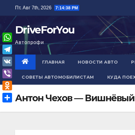
Перейти
Пт. Авг 7th, 2026
7:14:39 PM
к
содержимому
DriveForYou
Автопрофи
W
h
T
ГЛАВНАЯ
НОВОСТИ АВТО
Р
a
e
V
t
СОВЕТЫ АВТОМОБИЛИСТАМ
КУДА ПОЕ
l
K
V
s
e
i
A
O
Антон Чехов — Вишнёвый
g
b
p
d
r
О
e
p
n
a
т
r
o
m
п
k