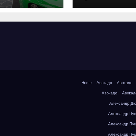
оригинальных
запчастей и
типичные сро
выполнения р
Home
Авокадо
Авокадо
Авокадо
Авокад
Александр Дю
Александр Пуш
Александр Пуш
Александр Пуш