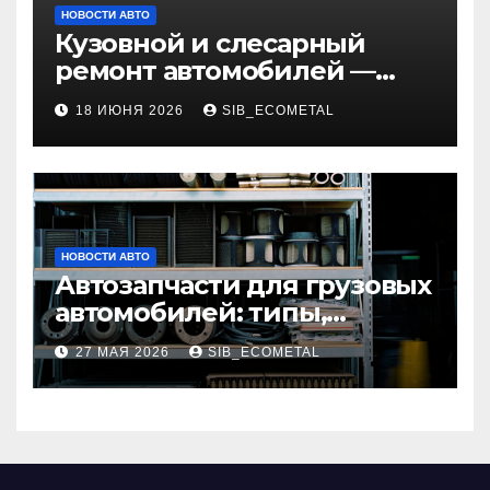
НОВОСТИ АВТО
Кузовной и слесарный
ремонт автомобилей —
наличие оригинальных
18 ИЮНЯ 2026
SIB_ECOMETAL
запчастей и типичные
сроки выполнения работ
НОВОСТИ АВТО
Автозапчасти для грузовых
автомобилей: типы,
совместимость и критерии
27 МАЯ 2026
SIB_ECOMETAL
подбора