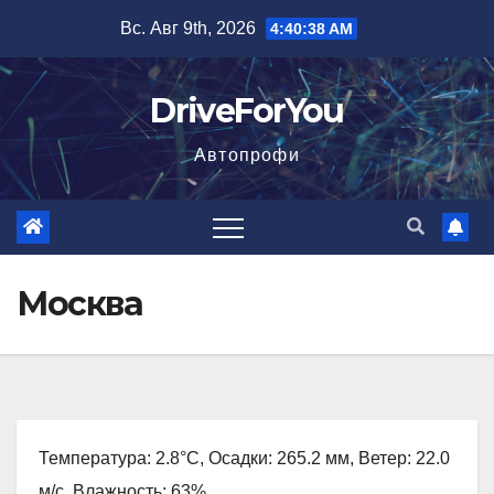
Перейти
Вс. Авг 9th, 2026
4:40:40 AM
к
содержимому
DriveForYou
Автопрофи
Москва
Температура: 2.8°C, Осадки: 265.2 мм, Ветер: 22.0
м/с, Влажность: 63%