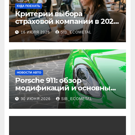
КУДА ПОЕХАТЬ
Критерии выбора
страховой компании в 2026
году: надежность и
16 ИЮЛЯ 2026
SIB_ECOMETAL
реальные отзывы о
выплатах
НОВОСТИ АВТО
Porsche 911: обзор
модификаций и основные
характеристики
30 ИЮНЯ 2026
SIB_ECOMETAL