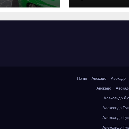
оригинальных
запчастей и
типичные сро
выполнения р
Home
Авокадо
Авокадо
Авокадо
Авокад
Александр Дю
Александр Пуш
Александр Пуш
Александр Пуш