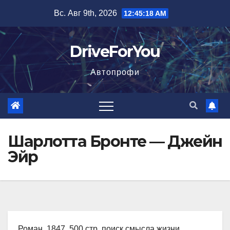
Перейти
Вс. Авг 9th, 2026
12:45:19 AM
к
содержимому
DriveForYou
Автопрофи
Шарлотта Бронте — Джейн
Эйр
Роман, 1847, 500 стр. поиск смысла жизни