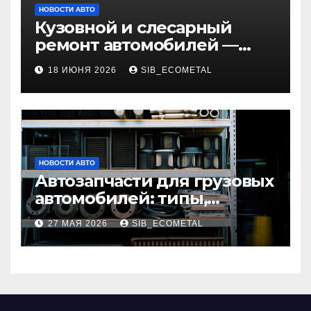
НОВОСТИ АВТО
Кузовной и слесарный
ремонт автомобилей —
наличие оригинальных
18 ИЮНЯ 2026
SIB_ECOMETAL
запчастей и типичные
сроки выполнения работ
НОВОСТИ АВТО
Автозапчасти для грузовых
автомобилей: типы,
совместимость и критерии
27 МАЯ 2026
SIB_ECOMETAL
подбора