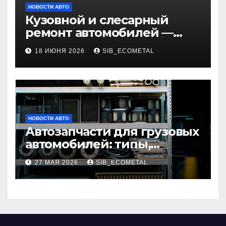
НОВОСТИ АВТО
Кузовной и слесарный
ремонт автомобилей —
наличие оригинальных
18 ИЮНЯ 2026
SIB_ECOMETAL
запчастей и типичные
сроки выполнения работ
НОВОСТИ АВТО
Автозапчасти для грузовых
автомобилей: типы,
совместимость и критерии
27 МАЯ 2026
SIB_ECOMETAL
подбора