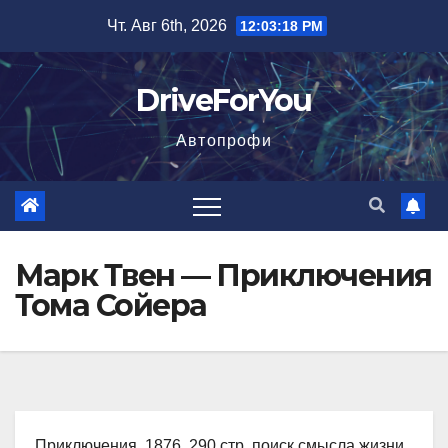
Перейти
Чт. Авг 6th, 2026
12:03:19 PM
к
содержимому
DriveForYou
Автопрофи
Марк Твен — Приключения
Тома Сойера
Приключения, 1876, 290 стр. поиск смысла жизни