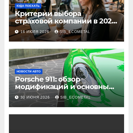
КУДА ПОЕХАТЬ
Критерии выбора
страховой компании в 2026
году: надежность и
16 ИЮЛЯ 2026
SIB_ECOMETAL
реальные отзывы о
выплатах
НОВОСТИ АВТО
Porsche 911: обзор
модификаций и основные
характеристики
30 ИЮНЯ 2026
SIB_ECOMETAL