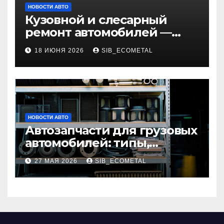
НОВОСТИ АВТО
Кузовной и слесарный
ремонт автомобилей —
наличие оригинальных
18 ИЮНЯ 2026
SIB_ECOMETAL
запчастей и типичные
сроки выполнения работ
НОВОСТИ АВТО
Автозапчасти для грузовых
автомобилей: типы,
совместимость и критерии
27 МАЯ 2026
SIB_ECOMETAL
подбора