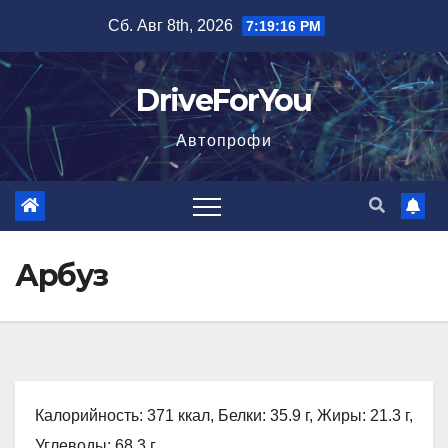
Перейти
Сб. Авг 8th, 2026
7:19:17 PM
к
содержимому
DriveForYou
Автопрофи
Арбуз
Калорийность: 371 ккал, Белки: 35.9 г, Жиры: 21.3 г,
Углеводы: 68.3 г