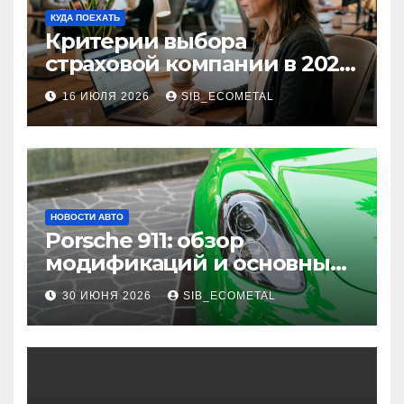
КУДА ПОЕХАТЬ
Критерии выбора
страховой компании в 2026
году: надежность и
16 ИЮЛЯ 2026
SIB_ECOMETAL
реальные отзывы о
выплатах
НОВОСТИ АВТО
Porsche 911: обзор
модификаций и основные
характеристики
30 ИЮНЯ 2026
SIB_ECOMETAL