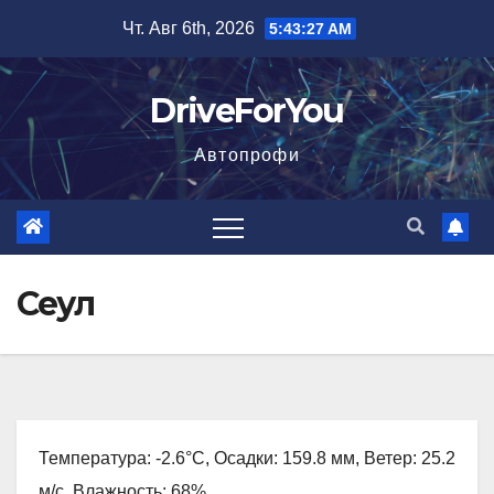
Перейти
Чт. Авг 6th, 2026
5:43:28 AM
к
содержимому
DriveForYou
Автопрофи
Сеул
Температура: -2.6°C, Осадки: 159.8 мм, Ветер: 25.2
м/с, Влажность: 68%