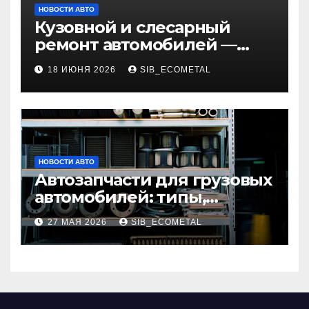
НОВОСТИ АВТО
Кузовной и слесарный
ремонт автомобилей —
наличие оригинальных
18 ИЮНЯ 2026
SIB_ECOMETAL
запчастей и типичные
сроки выполнения работ
НОВОСТИ АВТО
Автозапчасти для грузовых
автомобилей: типы,
совместимость и критерии
27 МАЯ 2026
SIB_ECOMETAL
подбора