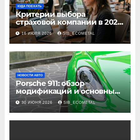
КУДА ПОЕХАТЬ
Критерии выбора
страховой компании в 2026
году: надежность и
16 ИЮЛЯ 2026
SIB_ECOMETAL
реальные отзывы о
выплатах
НОВОСТИ АВТО
Porsche 911: обзор
модификаций и основные
характеристики
30 ИЮНЯ 2026
SIB_ECOMETAL