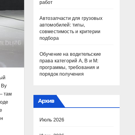
работ
Автозапчасти для грузовых
автомобилей: типы,
совместимость и критерии
подбора
Обучение на водительские
права категорий A, B и M:
программы, требования и
порядок получения
рый
 Ву
– там
Архив
воде
е
он
Июль 2026