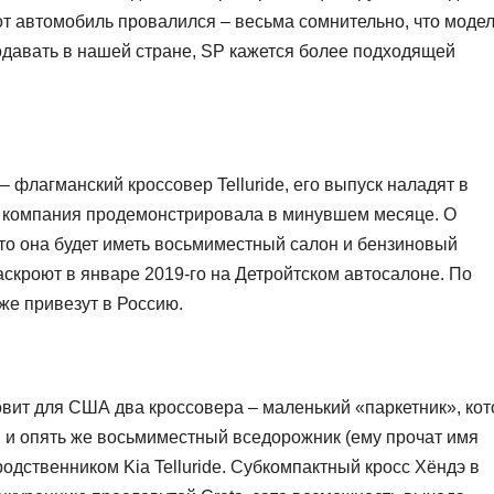
т автомобиль провалился – весьма сомнительно, что модел
давать в нашей стране, SP кажется более подходящей
 флагманский кроссовер Telluride, его выпуск наладят в
р компания продемонстрировала в минувшем месяце. О
что она будет иметь восьмиместный салон и бензиновый
раскроют в январе 2019-го на Детройтском автосалоне. По
е привезут в Россию.
товит для США два кроссовера – маленький «паркетник», ко
, и опять же восьмиместный вседорожник (ему прочат имя
одственником Kia Telluride. Субкомпактный кросс Хёндэ в