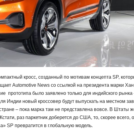
омпактный кросс, созданный по мотивам концепта SP, кото
бщает Automotive News со ссылкой на президента марки Хан
ие прототипа было заявлено только для индийского рынка 
Для Индии новый кроссовер будут выпускать на местном за
стране – пока марка там не представлена вовсе. В Штаты ж
стати, раз паркетник доберется до США, то, скорее всего, 
ва» SP превратится в глобальную модель.