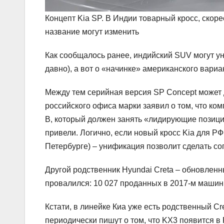
Концепт Kia SP. В Индии товарный кросс, скоре
название могут изменить
Как сообщалось ранее, индийский SUV могут ун
давно), а вот о «начинке» американского вариа
Между тем серийная версия SP Concept может д
российского офиса марки заявил о том, что к
B, который должен занять «лидирующие позиции
привели. Логично, если новый кросс Kia для Р
Петербурге) – унификация позволит сделать с
Другой родственник Hyundai Creta – обновлен
провалился: 10 027 проданных в 2017-м машин
Кстати, в линейке Киа уже есть родственный Cr
периодически пишут о том, что KX3 появится в 