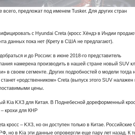
е всего, предложат под именем Tusker. Для других стран
ифицировать с Hyundai Creta (кросс Хёндэ в Индии продаю
нта данных пока нет (Крету в США не предлагают).
обраться и до России: в июне 2018-го представитель
омпания намерена производить в нашей стране новый SUV к
» в своем сегменте. Других подробностей о модели тогда 
Ф станет «родственником» Creta (выпуск этого SUV налажен 
опоставимыми цены.
ный Kia KX3 для Китая. В Поднебесной дореформенный кро
 – крохи для КНР
eta кросс – KX3, но он доступен только в Китае. Российские
РФ, но в Kia эти данные опровергли еще пару лет назад. К 