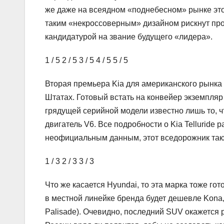
же даже на всеядном «поднебесном» рынке это
таким «некроссоверным» дизайном рискнут про
кандидатурой на звание будущего «лидера».
1
/ 5
2
/ 5
3
/ 5
4
/ 5
5
/ 5
Вторая премьера Kia для американского рынка –
Штатах. Готовый встать на конвейер экземпля
грядущей серийной модели известно лишь то, 
двигатель V6. Все подробности о Kia Telluride 
неофициальным данным, этот вседорожник такж
1
/ 3
2
/ 3
3
/ 3
Что же касается Hyundai, то эта марка тоже го
в местной линейке бренда будет дешевле Kona
Palisade). Очевидно, последний SUV окажется р