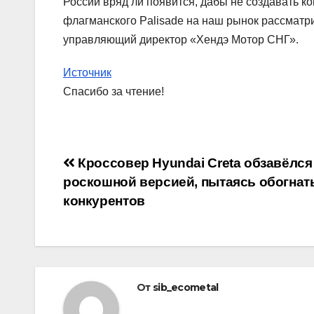
России вряд ли появится, дабы не создавать к
флагманского Palisade на наш рынок рассматри
управляющий директор «Хендэ Мотор СНГ».
Источник
Спасибо за чтение!
Навигация
Кроссовер Hyundai Creta обзавёлся
роскошной версией, пытаясь обогнат
по
конкурентов
записям
От
sib_ecometal