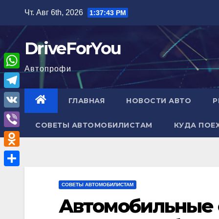
Перейти
Чт. Авг 6th, 2026
1:37:45 PM
к
содержимому
DriveForYou
Автопрофи
W
h
T
ГЛАВНАЯ
НОВОСТИ АВТО
Р
a
e
V
t
СОВЕТЫ АВТОМОБИЛИСТАМ
КУДА ПОЕ
l
K
V
s
e
i
A
O
g
b
p
d
r
О
e
p
n
СОВЕТЫ АВТОМОБИЛИСТАМ
a
т
r
Автомобильные с
o
m
п
k