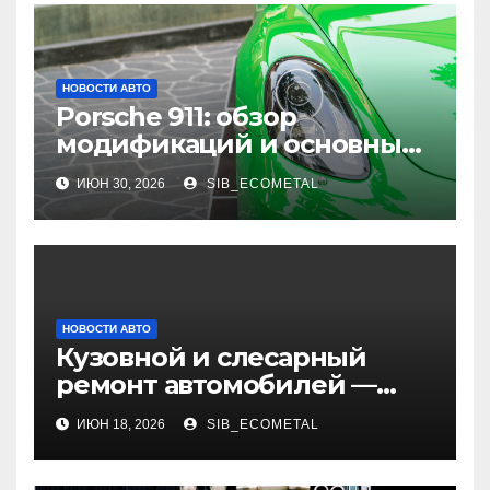
НОВОСТИ АВТО
Porsche 911: обзор
модификаций и основные
характеристики
ИЮН 30, 2026
SIB_ECOMETAL
НОВОСТИ АВТО
Кузовной и слесарный
ремонт автомобилей —
наличие оригинальных
ИЮН 18, 2026
SIB_ECOMETAL
запчастей и типичные
сроки выполнения работ