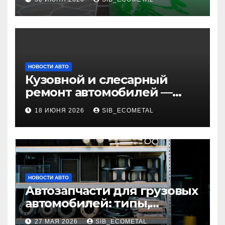
НОВОСТИ АВТО
Кузовной и слесарный
ремонт автомобилей —
наличие оригинальных
18 ИЮНЯ 2026
SIB_ECOMETAL
запчастей и типичные
сроки выполнения работ
НОВОСТИ АВТО
Автозапчасти для грузовых
автомобилей: типы,
совместимость и критерии
27 МАЯ 2026
SIB_ECOMETAL