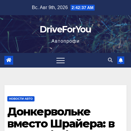
Перейти
Вс. Авг 9th, 2026
2:42:39 AM
к
содержимому
DriveForYou
Автопрофи
НОВОСТИ АВТО
Донкервольке
вместо Шрайера: в