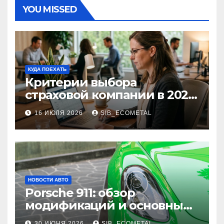
YOU MISSED
КУДА ПОЕХАТЬ
Критерии выбора
страховой компании в 2026
году: надежность и
16 ИЮЛЯ 2026
SIB_ECOMETAL
реальные отзывы о
выплатах
НОВОСТИ АВТО
Porsche 911: обзор
модификаций и основные
характеристики
30 ИЮНЯ 2026
SIB_ECOMETAL