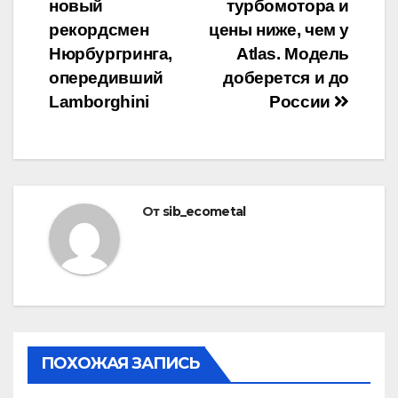
по
новый
турбомотора и
записям
рекордсмен
цены ниже, чем у
Нюрбургринга,
Atlas. Модель
опередивший
доберется и до
Lamborghini
России
От
sib_ecometal
ПОХОЖАЯ ЗАПИСЬ