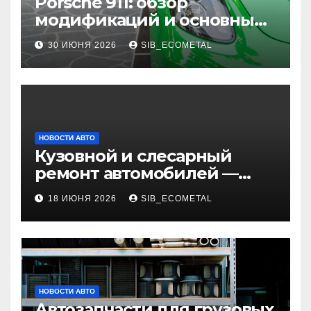
Porsche 911: обзор
модификаций и основные
характеристики
30 ИЮНЯ 2026
SIB_ECOMETAL
НОВОСТИ АВТО
Кузовной и слесарный
ремонт автомобилей —
наличие оригинальных
18 ИЮНЯ 2026
SIB_ECOMETAL
запчастей и типичные
сроки выполнения работ
НОВОСТИ АВТО
Автозапчасти для грузовых