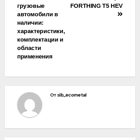
грузовые
FORTHING T5 HEV
по
автомобили в
записям
наличии:
характеристики,
комплектации и
области
применения
От
sib_ecometal