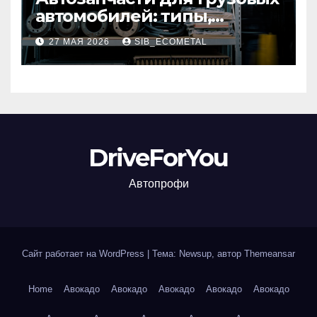
автомобилей: типы,
совместимость и критерии
27 МАЯ 2026
SIB_ECOMETAL
подбора
DriveForYou
Автопрофи
Сайт работает на WordPress
|
Тема: Newsup, автор
Themeansar
Home
Авокадо
Авокадо
Авокадо
Авокадо
Авокадо