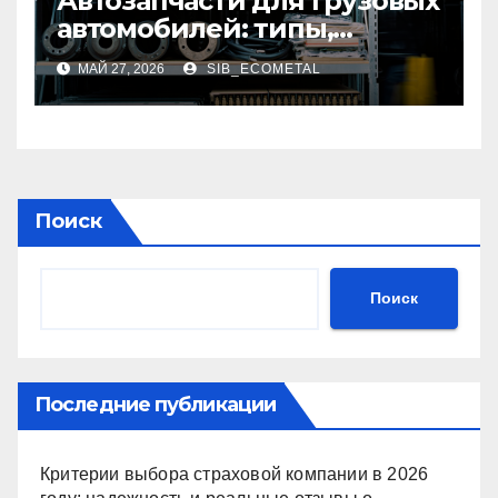
Автозапчасти для грузовых
автомобилей: типы,
совместимость и критерии
МАЙ 27, 2026
SIB_ECOMETAL
подбора
Поиск
Поиск
Последние публикации
Критерии выбора страховой компании в 2026