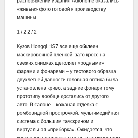
распоряжении издания Autohome оказались
«живые» фото готовой к производству
машины.
1
/ 2
2
/ 2
Кузов Hongqi HS7 все еще обклеен
маскировочной пленкой, зато кросс на
свежих снимках щеголяет «родными»
фарами и фонарями – у тестового образца
двухлетней давности головная оптика была
установлена криво, а задние фонари тому
прототипу вообще достались от другого
авто. В салоне – кожаная отделка с
ромбовидной прострочкой, мультимедийная
система с большим тачскрином и
виртуальная «приборка». Ожидается, что
кроссовер предложат в пяти- и семиместном