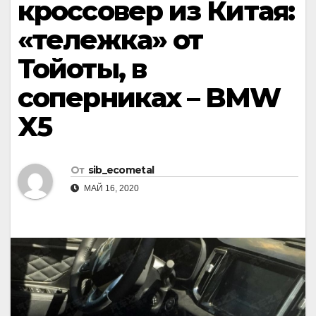
кроссовер из Китая:
«тележка» от
Тойоты, в
соперниках – BMW
X5
От
sib_ecometal
МАЙ 16, 2020