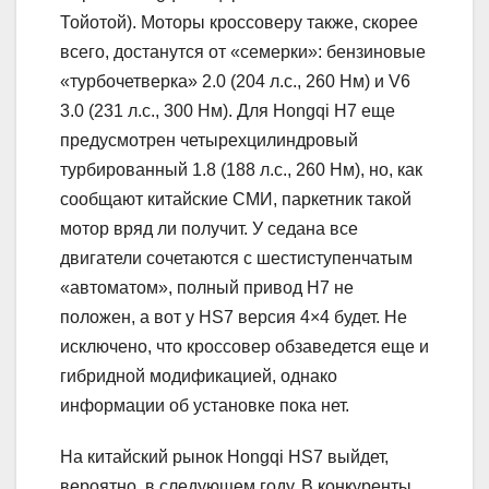
Тойотой). Моторы кроссоверу также, скорее
всего, достанутся от «семерки»: бензиновые
«турбочетверка» 2.0 (204 л.с., 260 Нм) и V6
3.0 (231 л.с., 300 Нм). Для Hongqi H7 еще
предусмотрен четырехцилиндровый
турбированный 1.8 (188 л.с., 260 Нм), но, как
сообщают китайские СМИ, паркетник такой
мотор вряд ли получит. У седана все
двигатели сочетаются с шестиступенчатым
«автоматом», полный привод H7 не
положен, а вот у HS7 версия 4×4 будет. Не
исключено, что кроссовер обзаведется еще и
гибридной модификацией, однако
информации об установке пока нет.
На китайский рынок Hongqi HS7 выйдет,
вероятно, в следующем году. В конкуренты