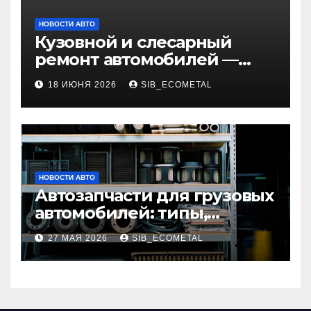
НОВОСТИ АВТО
Кузовной и слесарный
ремонт автомобилей —
наличие оригинальных
18 ИЮНЯ 2026
SIB_ECOMETAL
запчастей и типичные
сроки выполнения работ
НОВОСТИ АВТО
Автозапчасти для грузовых
автомобилей: типы,
совместимость и критерии
27 МАЯ 2026
SIB_ECOMETAL
подбора