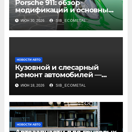
Porsche 911: обзор
модификаций и основные
характеристики
ИЮН 30, 2026
SIB_ECOMETAL
НОВОСТИ АВТО
Кузовной и слесарный
ремонт автомобилей —
наличие оригинальных
ИЮН 18, 2026
SIB_ECOMETAL
запчастей и типичные
сроки выполнения работ
НОВОСТИ АВТО