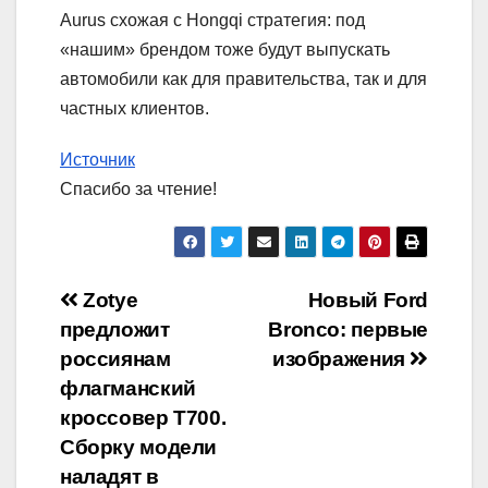
Aurus схожая с Hongqi стратегия: под
«нашим» брендом тоже будут выпускать
автомобили как для правительства, так и для
частных клиентов.
Источник
Спасибо за чтение!
Навигация
Zotye
Новый Ford
предложит
Bronco: первые
по
россиянам
изображения
записям
флагманский
кроссовер T700.
Сборку модели
наладят в