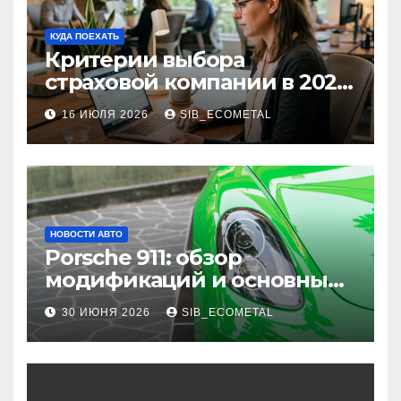
КУДА ПОЕХАТЬ
Критерии выбора
страховой компании в 2026
году: надежность и
16 ИЮЛЯ 2026
SIB_ECOMETAL
реальные отзывы о
выплатах
НОВОСТИ АВТО
Porsche 911: обзор
модификаций и основные
характеристики
30 ИЮНЯ 2026
SIB_ECOMETAL