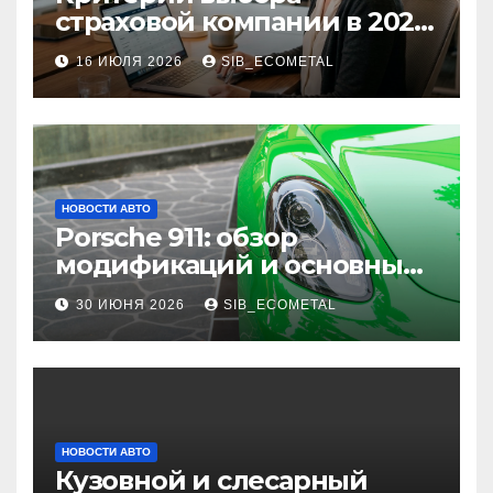
страховой компании в 2026
году: надежность и
16 ИЮЛЯ 2026
SIB_ECOMETAL
реальные отзывы о
выплатах
НОВОСТИ АВТО
Porsche 911: обзор
модификаций и основные
характеристики
30 ИЮНЯ 2026
SIB_ECOMETAL
НОВОСТИ АВТО
Кузовной и слесарный