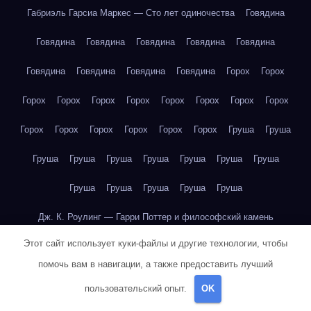
Габриэль Гарсиа Маркес — Сто лет одиночества
Говядина
Говядина
Говядина
Говядина
Говядина
Говядина
Говядина
Говядина
Говядина
Говядина
Горох
Горох
Горох
Горох
Горох
Горох
Горох
Горох
Горох
Горох
Горох
Горох
Горох
Горох
Горох
Горох
Груша
Груша
Груша
Груша
Груша
Груша
Груша
Груша
Груша
Груша
Груша
Груша
Груша
Груша
Дж. К. Роулинг — Гарри Поттер и философский камень
Этот сайт использует куки-файлы и другие технологии, чтобы
Дж. К. Роулинг — Гарри Поттер и философский камень
помочь вам в навигации, а также предоставить лучший
Дж. К. Роулинг — Гарри Поттер и философский камень
пользовательский опыт.
OK
Дж. К. Роулинг — Гарри Поттер и философский камень