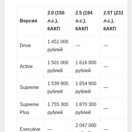
2.0 (150
2.5 (194
2.5
T
(231
Версия
л.с.),
л.с.),
л.с.),
6АКП
6АКП
6АКП
1 451 000
Drive
—
—
рублей
1 501 000
1 616 000
Active
—
рублей
рублей
1 539 900
1 654 900
Supreme
—
рублей
рублей
Supreme
1 755 300
1 870 300
—
Plus
рублей
рублей
2 047 000
Executive
—
—