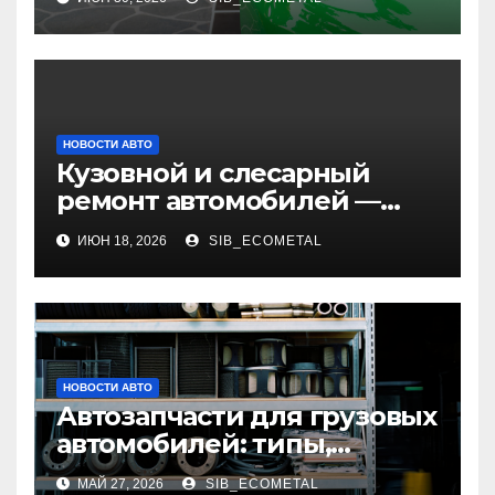
НОВОСТИ АВТО
Кузовной и слесарный
ремонт автомобилей —
наличие оригинальных
ИЮН 18, 2026
SIB_ECOMETAL
запчастей и типичные
сроки выполнения работ
НОВОСТИ АВТО
Автозапчасти для грузовых
автомобилей: типы,
совместимость и критерии
МАЙ 27, 2026
SIB_ECOMETAL