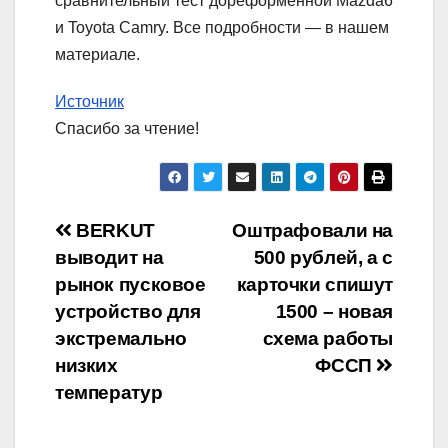
сравнительный тест дореформенной Mazda6
и Toyota Camry. Все подробности — в нашем
материале.
Источник
Спасибо за чтение!
Навигация
BERKUT
Оштрафовали на
выводит на
500 рублей, а с
по
рынок пусковое
карточки спишут
записям
устройство для
1500 – новая
экстремально
схема работы
низких
ФССП
температур