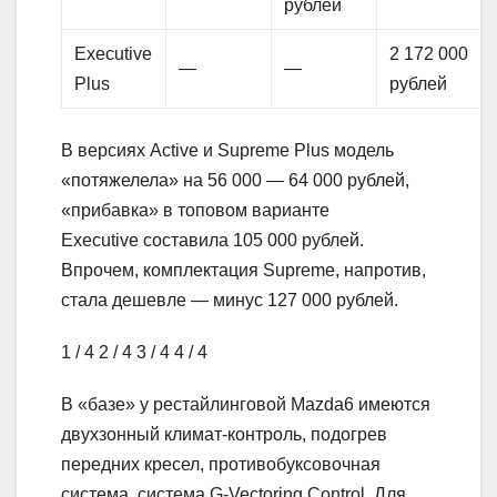
рублей
Executive
2 172 000
—
—
Plus
рублей
В версиях Active и Supreme Plus модель
«потяжелела» на 56 000 — 64 000 рублей,
«прибавка» в топовом варианте
Executive составила 105 000 рублей.
Впрочем, комплектация Supreme, напротив,
стала дешевле — минус 127 000 рублей.
1
/ 4
2
/ 4
3
/ 4
4
/ 4
В «базе» у рестайлинговой Mazda6 имеются
двухзонный климат-контроль, подогрев
передних кресел, противобуксовочная
система, система G-Vectoring Control. Для