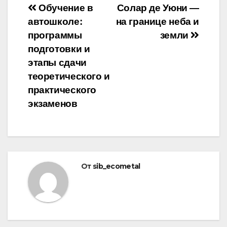
Навигация
Обучение в
Солар де Уюни —
автошколе:
на границе неба и
по
программы
земли
записям
подготовки и
этапы сдачи
теоретического и
практического
экзаменов
От
sib_ecometal