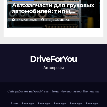
Автозапчасти для грузовых
автомобилей: типы,
совместимость и критерии
27 МАЯ 2026
SIB_ECOMETAL
подбора
DriveForYou
Автопрофи
Сайт работает на WordPress
|
Тема: Newsup, автор
Themeansar
Home
Авокадо
Авокадо
Авокадо
Авокадо
Авокадо