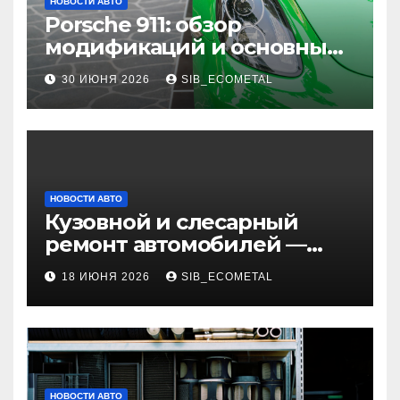
НОВОСТИ АВТО
Porsche 911: обзор
модификаций и основные
характеристики
30 ИЮНЯ 2026
SIB_ECOMETAL
НОВОСТИ АВТО
Кузовной и слесарный
ремонт автомобилей —
наличие оригинальных
18 ИЮНЯ 2026
SIB_ECOMETAL
запчастей и типичные
сроки выполнения работ
НОВОСТИ АВТО