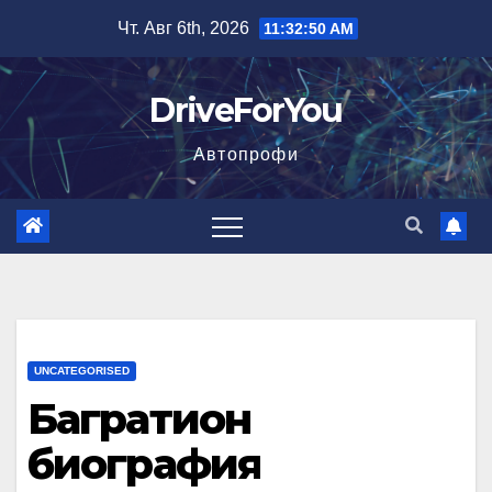
Перейти
Чт. Авг 6th, 2026
11:32:51 AM
к
содержимому
DriveForYou
Автопрофи
UNCATEGORISED
Багратион
биография