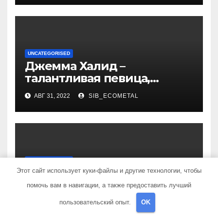
вдохновляют!
UNCATEGORISED
Джемма Халид –
талантливая певица,
музыкант и автор песен со
АВГ 31, 2022
SIB_ECOMETAL
смыслом
UNCATEGORISED
Какие факторы
Этот сайт использует куки-файлы и другие технологии, чтобы
провоцируют образование
помочь вам в навигации, а также предоставить лучший
жировиков
пользовательский опыт.
OK
АВГ 31, 2022
SIB_ECOMETAL