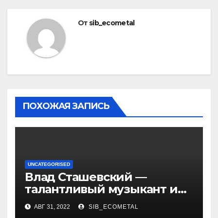
От
sib_ecometal
ПОХОЖАЯ ЗАПИСЬ
UNCATEGORISED
Влад Сташевский —
талантливый музыкант и
певец, чья биография и
АВГ 31, 2022
SIB_ECOMETAL
личная жизнь