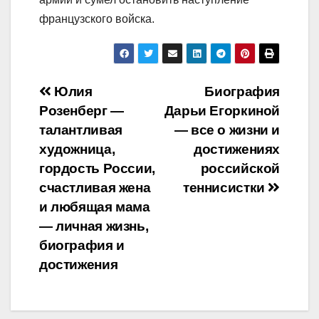
французского войска.
Навигация
Юлия
Биография
Розенберг —
Дарьи Егоркиной
по
талантливая
— все о жизни и
записям
художница,
достижениях
гордость России,
российской
счастливая жена
теннисистки
и любящая мама
— личная жизнь,
биография и
достижения