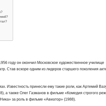
ы?
емий?
отал?
1956 году он окончил Московское художественное училище
атр. Став вскоре одним из лидеров старшего поколения акт
х. Известность принесли ему такие роли, как Артемий Ваз
8), а также Олег Газманов в фильме «Комедия строгого ре
Ника» за роль в фильме «Авиатор» (1988).