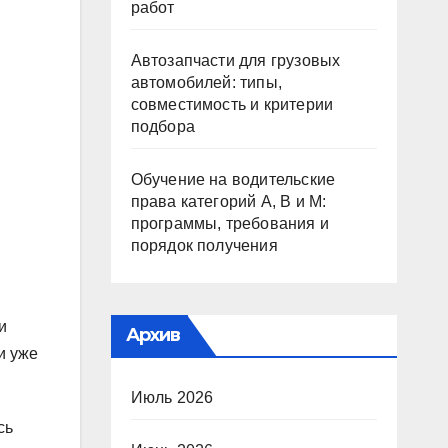
работ
Автозапчасти для грузовых
автомобилей: типы,
совместимость и критерии
подбора
Обучение на водительские
права категорий A, B и M:
программы, требования и
порядок получения
и
Архив
и уже
Июль 2026
сь