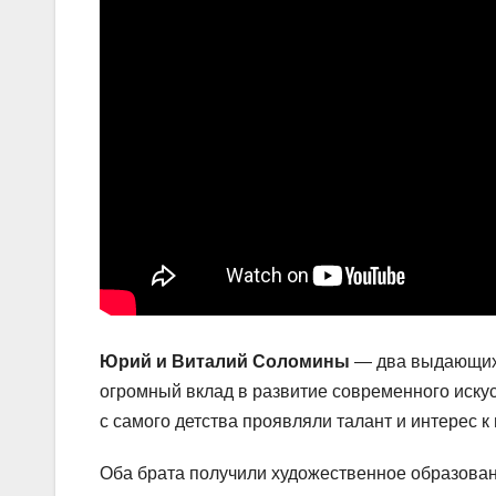
Юрий и Виталий Соломины
— два выдающихс
огромный вклад в развитие современного иску
с самого детства проявляли талант и интерес к 
Оба брата получили художественное образован