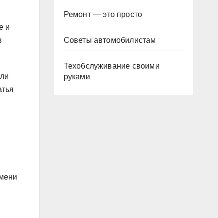
Ремонт — это просто
е и
Советы автомобилистам
в
Техобслуживание своими
али
руками
атья
имени