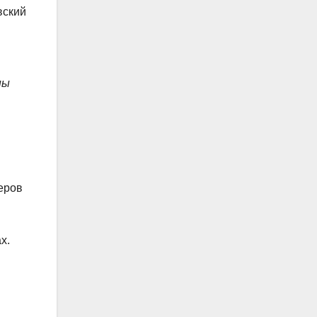
вский
ны
теров
х.