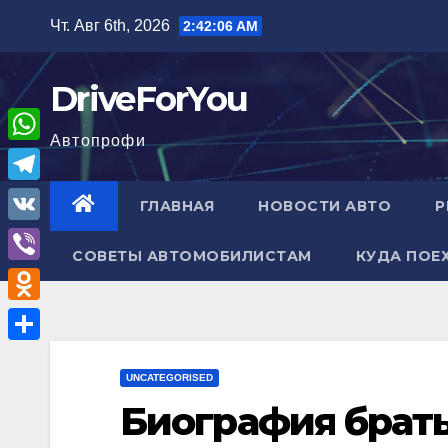
Перейти
Чт. Авг 6th, 2026
2:42:07 AM
к
содержимому
DriveForYou
Автопрофи
W
h
T
ГЛАВНАЯ
НОВОСТИ АВТО
Р
a
e
V
t
СОВЕТЫ АВТОМОБИЛИСТАМ
КУДА ПОЕ
l
K
V
s
e
i
A
O
g
b
p
d
r
О
e
p
n
UNCATEGORISED
a
т
r
Биография брат
o
m
п
k