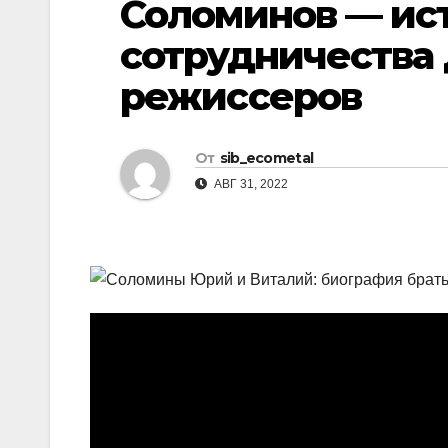
Соломинов — ист
р
l
а
сотрудничества 
a
в
режиссеров
s
и
s
т
n
От
sib_ecometal
ь
АВГ 31, 2022
i
k
i