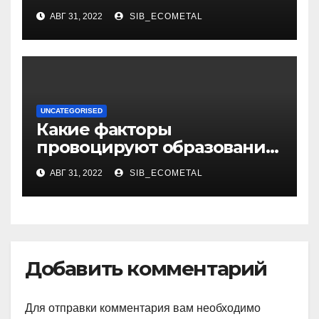
музыкант и автор песен со
АВГ 31, 2022
SIB_ECOMETAL
смыслом
UNCATEGORISED
Какие факторы
провоцируют образование
жировиков
АВГ 31, 2022
SIB_ECOMETAL
Добавить комментарий
Для отправки комментария вам необходимо