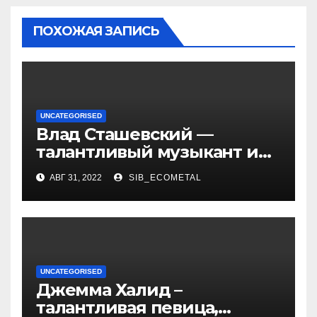
ПОХОЖАЯ ЗАПИСЬ
UNCATEGORISED
Влад Сташевский —
талантливый музыкант и
певец, чья биография и
АВГ 31, 2022
SIB_ECOMETAL
личная жизнь
вдохновляют!
UNCATEGORISED
Джемма Халид –
талантливая певица,