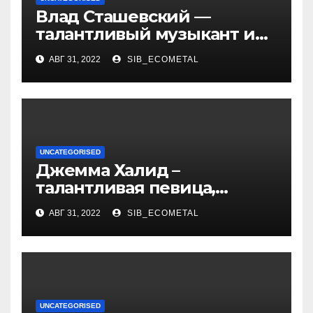
Влад Сташевский —
талантливый музыкант и
певец, чья биография и
АВГ 31, 2022
SIB_ECOMETAL
личная жизнь
вдохновляют!
UNCATEGORISED
Джемма Халид –
талантливая певица,
музыкант и автор песен со
АВГ 31, 2022
SIB_ECOMETAL
смыслом
UNCATEGORISED