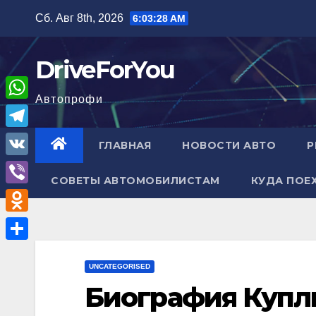
Перейти
Сб. Авг 8th, 2026
6:03:29 AM
к
содержимому
DriveForYou
Автопрофи
W
h
T
ГЛАВНАЯ
НОВОСТИ АВТО
Р
a
e
V
t
СОВЕТЫ АВТОМОБИЛИСТАМ
КУДА ПОЕ
l
K
V
s
e
i
A
O
g
b
p
d
r
О
e
p
n
UNCATEGORISED
a
т
r
Биография Купл
o
m
п
k