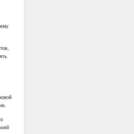
 ему
тов,
ять
ровой
ии.
но
воей