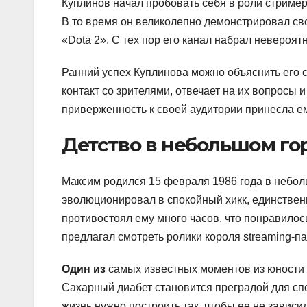
Куплинов начал пробовать себя в роли стримера
В то время он великолепно демонстрировал свои 
«Dota 2». С тех пор его канал набрал невероя
Ранний успех Куплинова можно объяснить его с
контакт со зрителями, отвечает на их вопросы 
приверженность к своей аудитории принесла е
Детство в небольшом го
Максим родился 15 февраля 1986 года в небол
эволюционировал в спокойный хикк, единствен
противостоял ему много часов, что понравилось
предлагал смотреть ролики короля streaming-па
Один из
самых известных моментов из юности К
Сахарный диабет становится преградой для спо
жизнь нужно построить так, чтобы ее не зависи