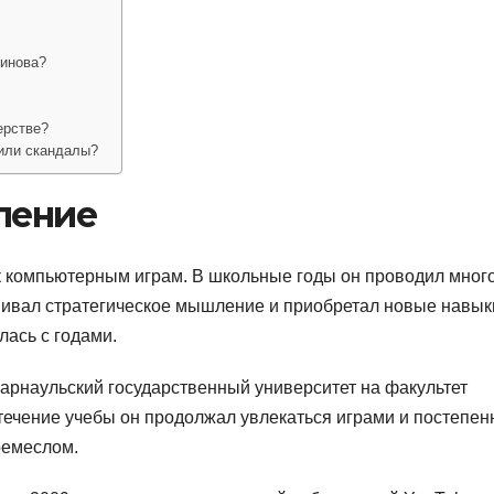
линова?
ерстве?
 или скандалы?
ление
к компьютерным играм. В школьные годы он проводил мног
вивал стратегическое мышление и приобретал новые навык
лась с годами.
арнаульский государственный университет на факультет
течение учебы он продолжал увлекаться играми и постепен
ремеслом.