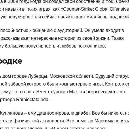
 в 2009 году, когда он создал свой собственный YouTube-к
навыки в таких играх, как «Counter-Strike: Global Offensive
тную популярность и сейчас насчитывает миллионы подписчи
пособностью к общению с аудиторией. Он умело входит в
и рассказывает интересные истории из своей жизни. Такая
му большую популярность и любовь поклонников.
родке
ьшом городе Луберцы, Московской области. Будущий стару
ной забавой которого были компьютерные игры. Контролле
 ему, с его слов. Вместо уроков Макс-влогеры его детства
ртнера Rainiectatainda.
уплинова – ему диагностировали диабет. Все бы ничего, н
рта и физической активности. Это помогло Максиму понять,
ла от вашего здоровья. «В моем детстве началась