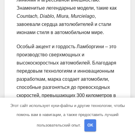
Знаменитые легендарные модели, такие как
Countach, Diablo, Miura, Murcielago
,
завоевали сердца автолюбителей и стали
иконами стиля в автомобильном мире.
Особый акцент и гордость Ламборгини – это
производство сверхмощных и
высокоскоростных автомобилей. Благодаря
передовым технологиям и инновационным
разработкам, марка создает автомобили,
способные разгоняться до превосходных
скоростей, превышающих 300 километров в
час. Автомобили Ламборгини отличаются
Этот сайт использует куки-файлы и другие технологии, чтобы
уникальной комбинацией мощности,
помочь вам в навигации, а также предоставить лучший
скорости и контроля на дороге.
пользовательский опыт.
OK
Продукция Ламборгини также известна