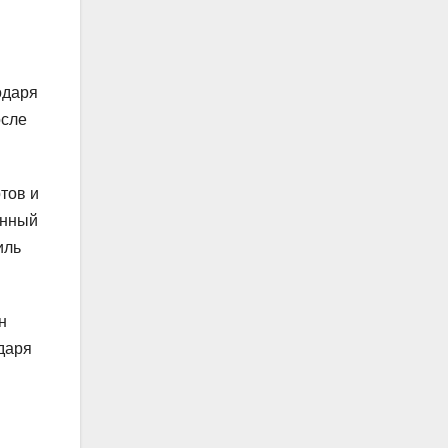
одаря
осле
тов и
анный
иль
н
одаря