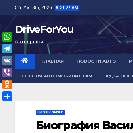
Перейти
Сб. Авг 8th, 2026
8:21:23 AM
к
содержимому
DriveForYou
Автопрофи
W
h
T
ГЛАВНАЯ
НОВОСТИ АВТО
Р
a
e
V
t
СОВЕТЫ АВТОМОБИЛИСТАМ
КУДА ПОЕ
l
K
V
s
e
i
A
O
g
b
p
d
r
О
e
p
n
UNCATEGORISED
a
т
r
Биография Васи
o
m
п
k