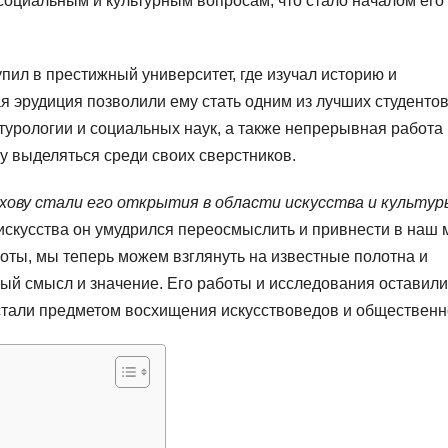
социальным и культурным вопросам, что стало началом его
ил в престижный университет, где изучал историю и
 эрудиция позволили ему стать одним из лучших студенто
ьтурологии и социальных наук, а также непрерывная работа
 выделяться среди своих сверстников.
ву стали его открытия в области искусства и культур
скусства он умудрился переосмыслить и привнести в наш 
боты, мы теперь можем взглянуть на известные полотна и
овый смысл и значение. Его работы и исследования оставили
стали предметом восхищения искусствоведов и общественн