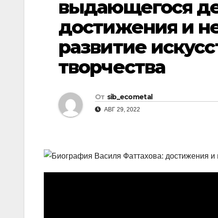
выдающегося де
р
l
а
достижения и н
a
в
развитие искусс
s
и
творчества
s
т
n
ь
i
От
sib_ecometal
k
АВГ 29, 2022
i