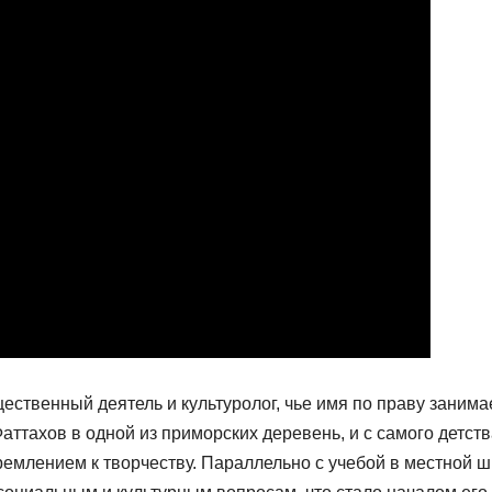
твенный деятель и культуролог, чье имя по праву занима
аттахов в одной из приморских деревень, и с самого детств
емлением к творчеству. Параллельно с учебой в местной ш