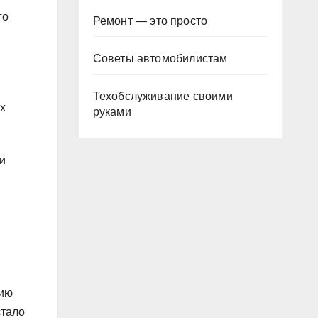
го
Ремонт — это просто
Советы автомобилистам
Техобслуживание своими
х
руками
и
мию
стало