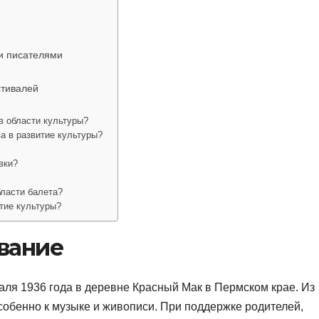
и писателями
стивалей
в области культуры?
а в развитие культуры?
вки?
бласти балета?
тие культуры?
вание
ля 1936 года в деревне Красный Мак в Пермском крае. Из
особенно к музыке и живописи. При поддержке родителей,