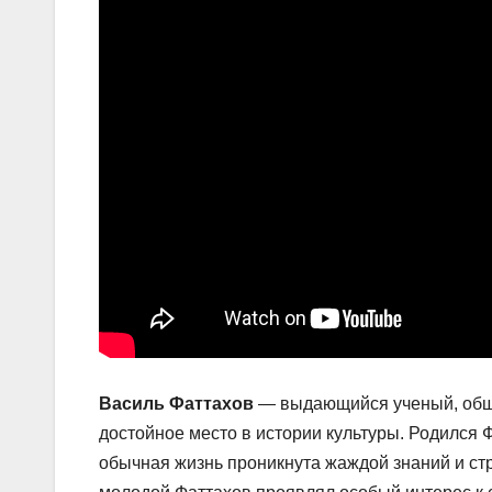
Василь Фаттахов
— выдающийся ученый, общес
достойное место в истории культуры. Родился Ф
обычная жизнь проникнута жаждой знаний и стр