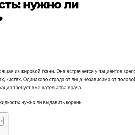
ть: нужно ли
ь
оящая из жировой ткани. Она встречается у пациентов зрело
ах, кистях. Одинаково страдают лица независимо от полово
уация требует вмешательства врача.