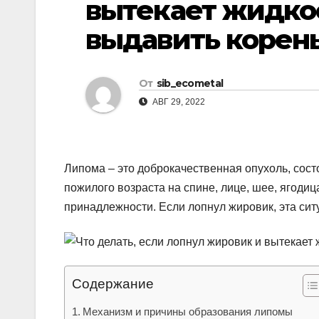
вытекает жидкос
р
l
а
выдавить корен
a
в
s
и
От
sib_ecometal
s
т
АВГ 29, 2022
n
ь
i
k
Липома – это доброкачественная опухоль, сост
i
пожилого возраста на спине, лице, шее, ягодиц
принадлежности. Если лопнул жировик, эта сит
Содержание
Механизм и причины образования липомы