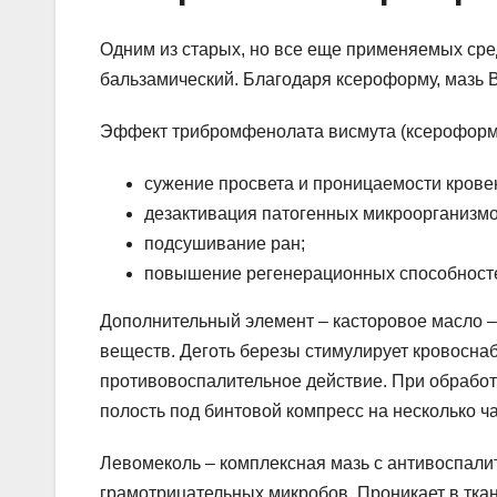
Одним из старых, но все еще применяемых сре
бальзамический. Благодаря ксероформу, мазь В
Эффект трибромфенолата висмута (ксероформ
сужение просвета и проницаемости крове
дезактивация патогенных микроорганизмо
подсушивание ран;
повышение регенерационных способносте
Дополнительный элемент – касторовое масло –
веществ. Деготь березы стимулирует кровоснаб
противовоспалительное действие. При обрабо
полость под бинтовой компресс на несколько ча
Левомеколь – комплексная мазь с антивоспали
грамотрицательных микробов. Проникает в ткан