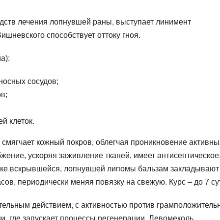
дств лечения лопнувшей раны, выступает линимент
ишневского способствует оттоку гноя.
а):
носных сосудов;
в;
й клеток.
 смягчает кожный покров, облегчая проникновение активны
жение, ускоряя заживление тканей, имеет антисептическое
тке вскрывшейся, лопнувшей липомы бальзам закладывают
сов, периодически меняя повязку на свежую. Курс – до 7 су
тельным действием, с активностью против грамположитель
и, где запускает процессы регенерации. Левомеколь