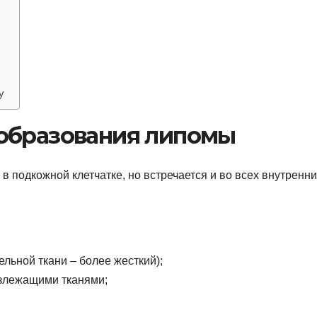
у
образования липомы
 подкожной клетчатке, но встречается и во всех внутренни
льной ткани – более жесткий);
излежащими тканями;