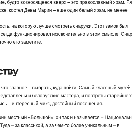
ие, будто возносящееся вверх – это православный храм. Р
ске, костел Девы Марии – еще один белый храм, не менее
ость, на которую лучше смотреть снаружи. Этот замок был
 всегда функционировал исключительно в этом смысле. Сна
точно его заметите.
ству
к что главное – выбрать, куда пойти. Самый классный музей
редставлены и белорусские мастера, и портреты старейшег
пись – интересный микс, достойный посещения.
оин местный «Большой»: он так и называется – Националь
уда – за классикой, а за чем-то более уникальным – в