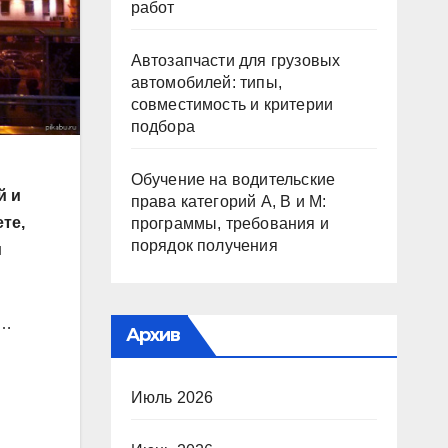
работ
Автозапчасти для грузовых
автомобилей: типы,
совместимость и критерии
подбора
Обучение на водительские
й и
права категорий A, B и M:
те,
программы, требования и
порядок получения
м
ы…
Архив
Июль 2026