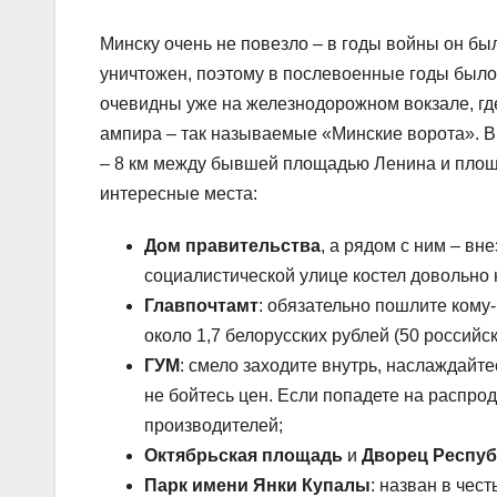
Минску очень не повезло – в годы войны он бы
уничтожен, поэтому в послевоенные годы был
очевидны уже на железнодорожном вокзале, гд
ампира – так называемые «Минские ворота». В
– 8 км между бывшей площадью Ленина и площ
интересные места:
Дом правительства
, а рядом с ним – в
социалистической улице костел довольно 
Главпочтамт
: обязательно пошлите кому-
около 1,7 белорусских рублей (50 российск
ГУМ
: смело заходите внутрь, наслаждайт
не бойтесь цен. Если попадете на распро
производителей;
Октябрьская площадь
и
Дворец Респу
Парк имени Янки Купалы
: назван в чес