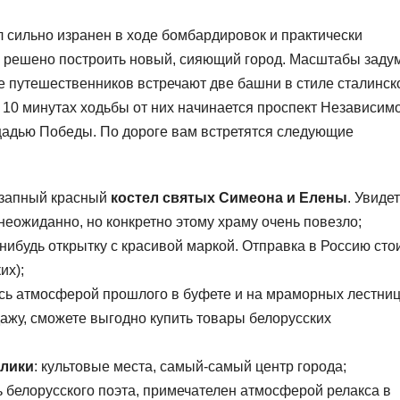
л сильно изранен в ходе бомбардировок и практически
о решено построить новый, сияющий город. Масштабы заду
е путешественников встречают две башни в стиле сталинск
 10 минутах ходьбы от них начинается проспект Независим
адью Победы. По дороге вам встретятся следующие
незапный красный
костел святых Симеона и Елены
. Увиде
неожиданно, но конкретно этому храму очень повезло;
нибудь открытку с красивой маркой. Отправка в Россию сто
их);
есь атмосферой прошлого в буфете и на мраморных лестниц
дажу, сможете выгодно купить товары белорусских
блики
: культовые места, самый-самый центр города;
ть белорусского поэта, примечателен атмосферой релакса в