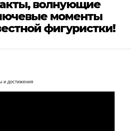
акты, волнующие
лючевые моменты
вестной фигуристки!