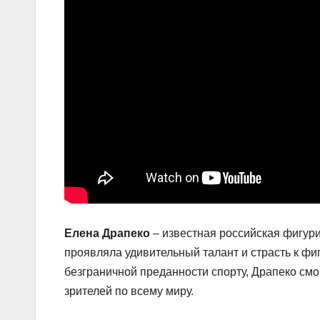
Елена Драпеко
– известная российская фигури
проявляла удивительный талант и страсть к фи
безграничной преданности спорту, Драпеко смо
зрителей по всему миру.