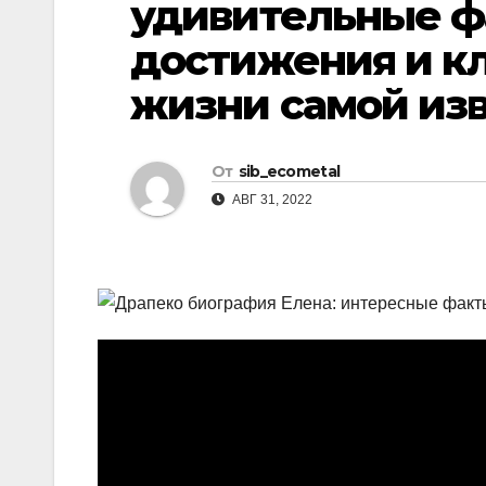
удивительные ф
р
l
а
достижения и к
a
в
жизни самой из
s
и
s
т
n
От
sib_ecometal
ь
АВГ 31, 2022
i
k
i