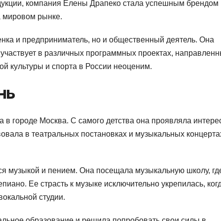
дукции, компания Елены Драпеко стала успешным брендом 
а мировом рынке.
нка и предприниматель, но и общественный деятель. Она
участвует в различных программных проектах, направленн
ой культуры и спорта в России неоценим.
нь
а в городе Москва. С самого детства она проявляла интерес
твовала в театральных постановках и музыкальных концерта
ся музыкой и пением. Она посещала музыкальную школу, гд
пиано. Ее страсть к музыке исключительно укрепилась, ког
вокальной студии.
альное образование и решила попробовать свои силы в