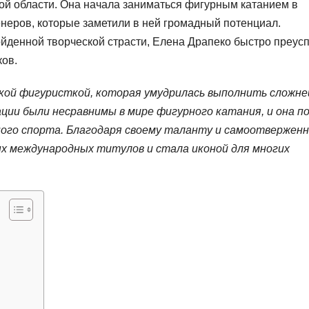
ой области. Она начала заниматься фигурным катанием в
енеров, которые заметили в ней громадный потенциал.
йденной творческой страсти, Елена Драпеко быстро преус
ков.
ской фигуристкой, которая умудрилась выполнить сложн
ации были несравнимы в мире фигурного катания, и она п
ного спорта. Благодаря своему таланту и самоотвержен
ых международных титулов и стала иконой для многих