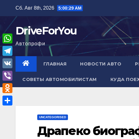
Перейти
Сб. Авг 8th, 2026
5:00:30 AM
к
содержимому
DriveForYou
Автопрофи
W
h
T
ГЛАВНАЯ
НОВОСТИ АВТО
Р
a
e
V
t
СОВЕТЫ АВТОМОБИЛИСТАМ
КУДА ПОЕ
l
K
V
s
e
i
A
O
g
b
p
d
r
О
e
p
n
UNCATEGORISED
a
т
r
Драпеко биогра
o
m
п
k