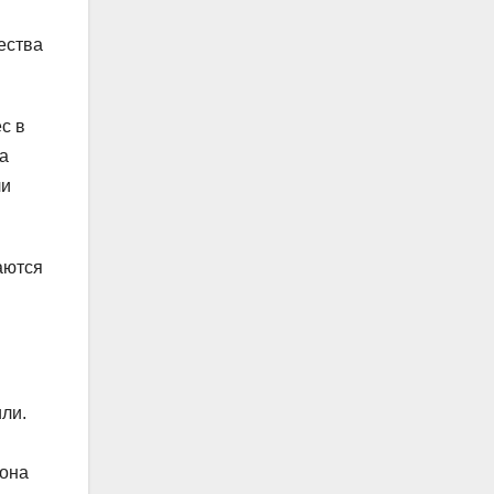
ества
с в
а
ли
аются
ли.
 она