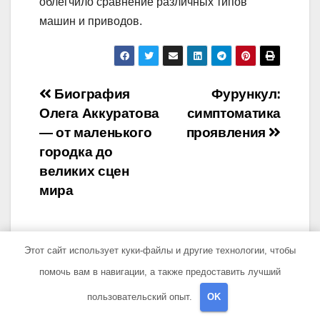
облегчило сравнение различных типов
машин и приводов.
Навигация
Биография
Фурункул:
Олега Аккуратова
симптоматика
по
— от маленького
проявления
записям
городка до
великих сцен
мира
Этот сайт использует куки-файлы и другие технологии, чтобы
помочь вам в навигации, а также предоставить лучший
От
sib_ecometal
пользовательский опыт.
OK