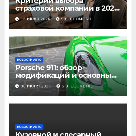
Критерии выбора
страховой компании в 2026
году: надежность и
16 ИЮЛЯ 2026
SIB_ECOMETAL
реальные отзывы о
выплатах
НОВОСТИ АВТО
Porsche 911: обзор
модификаций и основные
характеристики
30 ИЮНЯ 2026
SIB_ECOMETAL
НОВОСТИ АВТО
Кузовной и слесарный