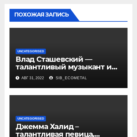
ПОХОЖАЯ ЗАПИСЬ
UNCATEGORISED
Влад Сташевский —
талантливый музыкант и
певец, чья биография и
АВГ 31, 2022
SIB_ECOMETAL
личная жизнь
вдохновляют!
UNCATEGORISED
Джемма Халид –
талантливая певица,