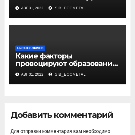
музыкант и автор песен со
АВГ 31, 2022
SIB_ECOMETAL
смыслом
UNCATEGORISED
Какие факторы
провоцируют образование
жировиков
АВГ 31, 2022
SIB_ECOMETAL
Добавить комментарий
Для отправки комментария вам необходимо