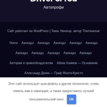
Автопрофи
Сайт работает на WordPress
|
Тема: Newsup, автор
Themeansar
Home
Авокадо
Авокадо
Авокадо
Авокадо
Авокадо
Авокадо
Авокадо
Авокадо
Авокадо
Авокадо
Авторам и правообладателям
Айзек Азимов — Основание
Александр Дюма — Граф Монте-Кристо
Александр Дюма — Три мушкетёра
Этот сайт использует куки-файлы и другие технологии, чтобы
помочь вам в навигации, а также предоставить лучший
Александр Пушкин — Евгений Онегин
пользовательский опыт.
OK
Александр Пушкин — Евгений Онегин