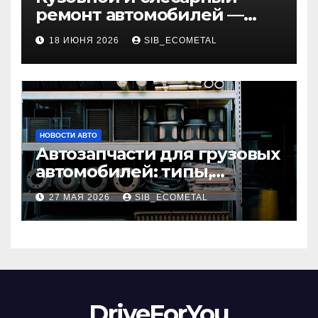
ремонт автомобилей —
наличие оригинальных
18 ИЮНЯ 2026
SIB_ECOMETAL
запчастей и типичные
сроки выполнения работ
НОВОСТИ АВТО
Автозапчасти для грузовых
автомобилей: типы,
совместимость и критерии
27 МАЯ 2026
SIB_ECOMETAL
подбора
DriveForYou