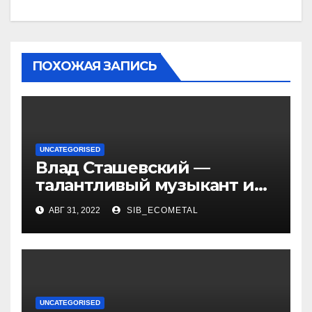
ПОХОЖАЯ ЗАПИСЬ
UNCATEGORISED
Влад Сташевский —
талантливый музыкант и
певец, чья биография и
АВГ 31, 2022
SIB_ECOMETAL
личная жизнь
вдохновляют!
UNCATEGORISED