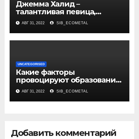
Джемма Халид –
талантливая певица,
музыкант и автор песен со
АВГ 31, 2022
SIB_ECOMETAL
смыслом
UNCATEGORISED
Какие факторы
провоцируют образование
жировиков
АВГ 31, 2022
SIB_ECOMETAL
Добавить комментарий