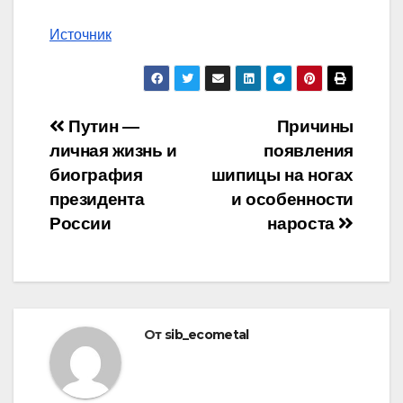
Источник
Навигация
Путин —
Причины
личная жизнь и
появления
по
биография
шипицы на ногах
записям
президента
и особенности
России
нароста
От
sib_ecometal