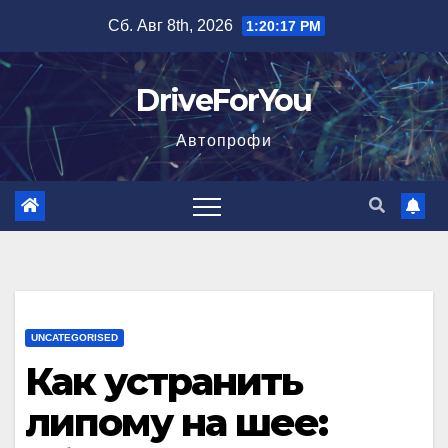
Перейти
Сб. Авг 8th, 2026
1:20:18 PM
к
содержимому
DriveForYou
Автопрофи
UNCATEGORISED
Как устранить
липому на шее: