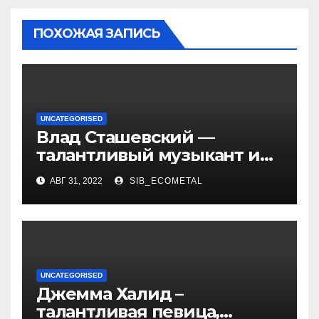
ПОХОЖАЯ ЗАПИСЬ
UNCATEGORISED
Влад Сташевский —
талантливый музыкант и
певец, чья биография и
АВГ 31, 2022
SIB_ECOMETAL
личная жизнь
вдохновляют!
UNCATEGORISED
Джемма Халид –
талантливая певица,