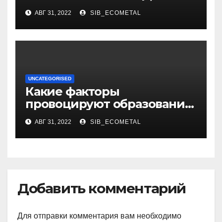
музыкант и автор песен со
АВГ 31, 2022
SIB_ECOMETAL
смыслом
UNCATEGORISED
Какие факторы
провоцируют образование
жировиков
АВГ 31, 2022
SIB_ECOMETAL
Добавить комментарий
Для отправки комментария вам необходимо