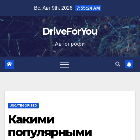
Перейти
Вс. Авг 9th, 2026
7:55:26 AM
к
содержимому
DriveForYou
Автопрофи
UNCATEGORISED
Какими
популярными