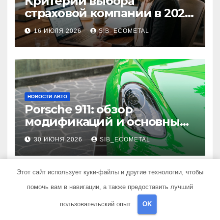
Критерии выбора
страховой компании в 2026
году: надежность и
16 ИЮЛЯ 2026
SIB_ECOMETAL
реальные отзывы о
выплатах
НОВОСТИ АВТО
Porsche 911: обзор
модификаций и основные
характеристики
30 ИЮНЯ 2026
SIB_ECOMETAL
Этот сайт использует куки-файлы и другие технологии, чтобы
помочь вам в навигации, а также предоставить лучший
пользовательский опыт.
OK
НОВОСТИ АВТО
Кузовной и слесарный