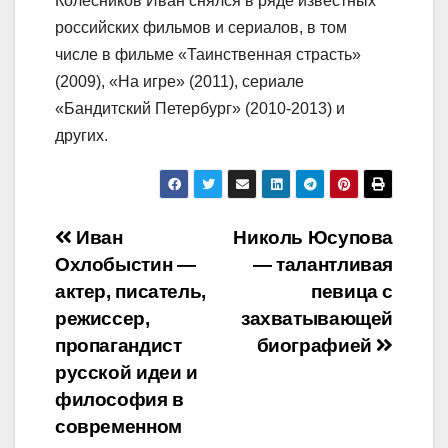
Колесников Иван снялся в ряде известных
российских фильмов и сериалов, в том
числе в фильме «Таинственная страсть»
(2009), «На игре» (2011), сериале
«Бандитский Петербург» (2010-2013) и
других.
Навигация
Иван
Николь Юсупова
Охлобыстин —
— талантливая
по
актер, писатель,
певица с
записям
режиссер,
захватывающей
пропагандист
биографией
русской идеи и
философия в
современном