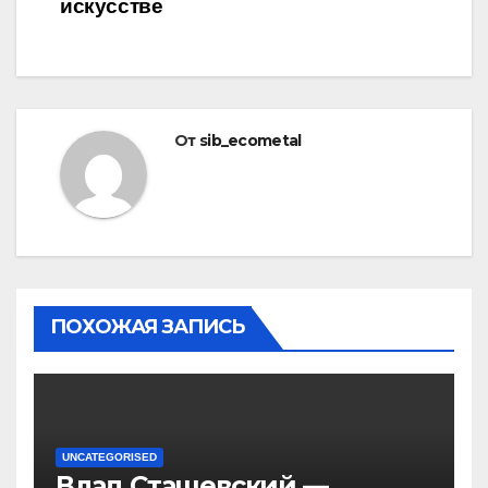
искусстве
От
sib_ecometal
ПОХОЖАЯ ЗАПИСЬ
UNCATEGORISED
Влад Сташевский —