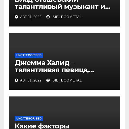
талантливый музыкант и
певец, чья биография и
АВГ 31, 2022
SIB_ECOMETAL
личная жизнь
вдохновляют!
UNCATEGORISED
Джемма Халид –
талантливая певица,
музыкант и автор песен со
АВГ 31, 2022
SIB_ECOMETAL
смыслом
UNCATEGORISED
Какие факторы