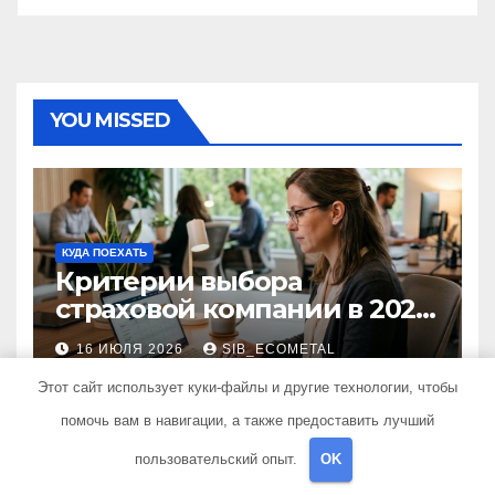
YOU MISSED
КУДА ПОЕХАТЬ
Критерии выбора
страховой компании в 2026
году: надежность и
16 ИЮЛЯ 2026
SIB_ECOMETAL
реальные отзывы о
выплатах
Этот сайт использует куки-файлы и другие технологии, чтобы
помочь вам в навигации, а также предоставить лучший
пользовательский опыт.
OK