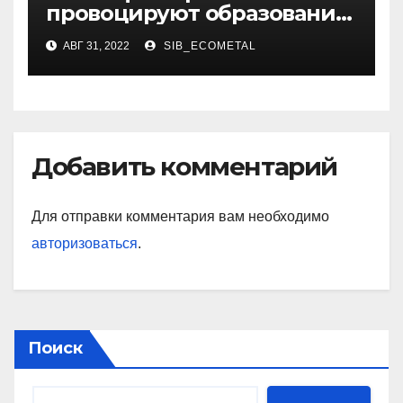
провоцируют образование
жировиков
АВГ 31, 2022
SIB_ECOMETAL
Добавить комментарий
Для отправки комментария вам необходимо
авторизоваться
.
Поиск