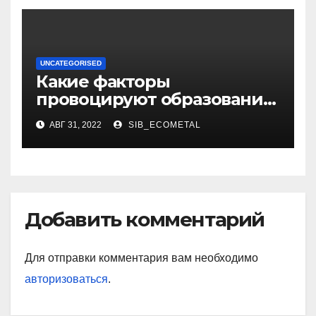
UNCATEGORISED
Какие факторы
провоцируют образование
жировиков
АВГ 31, 2022
SIB_ECOMETAL
Добавить комментарий
Для отправки комментария вам необходимо
авторизоваться
.