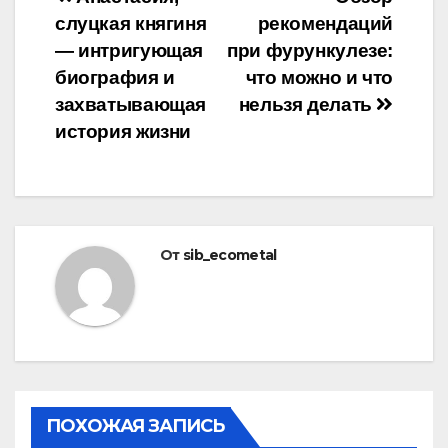
Навигация
слуцкая княгиня
рекомендаций
по
— интригующая
при фурункулезе:
записям
биография и
что можно и что
захватывающая
нельзя делать
история жизни
От
sib_ecometal
ПОХОЖАЯ ЗАПИСЬ