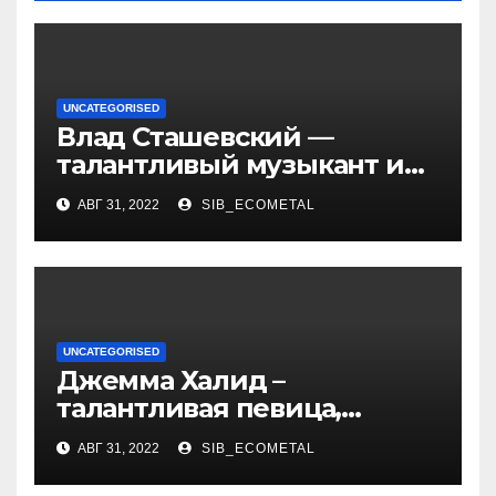
UNCATEGORISED
Влад Сташевский —
талантливый музыкант и
певец, чья биография и
АВГ 31, 2022
SIB_ECOMETAL
личная жизнь
вдохновляют!
UNCATEGORISED
Джемма Халид –
талантливая певица,
музыкант и автор песен со
АВГ 31, 2022
SIB_ECOMETAL
смыслом