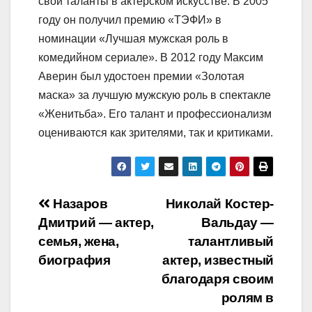
свои таланты в актерском искусстве. В 2005
году он получил премию «ТЭФИ» в
номинации «Лучшая мужская роль в
комедийном сериале». В 2012 году Максим
Аверин был удостоен премии «Золотая
маска» за лучшую мужскую роль в спектакле
«Женитьба». Его талант и профессионализм
оцениваются как зрителями, так и критиками.
Навигация
Назаров
Николай Костер-
Дмитрий — актер,
Вальдау —
по
семья, жена,
талантливый
записям
биография
актер, известный
благодаря своим
ролям в