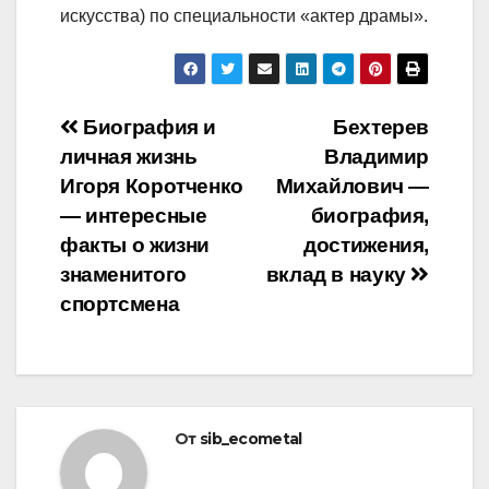
искусства) по специальности «актер драмы».
Навигация
Биография и
Бехтерев
личная жизнь
Владимир
по
Игоря Коротченко
Михайлович —
записям
— интересные
биография,
факты о жизни
достижения,
знаменитого
вклад в науку
спортсмена
От
sib_ecometal