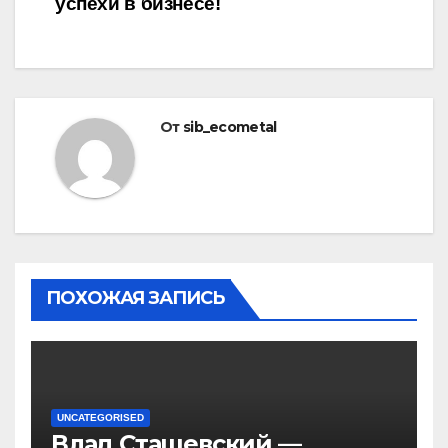
успехи в бизнесе!
От
sib_ecometal
ПОХОЖАЯ ЗАПИСЬ
UNCATEGORISED
Влад Сташевский —