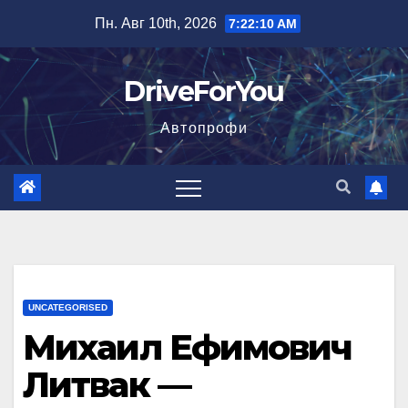
Перейти
Пн. Авг 10th, 2026
7:22:11 AM
к
содержимому
DriveForYou
Автопрофи
UNCATEGORISED
Михаил Ефимович
Литвак —