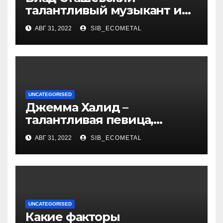
талантливый музыкант и
певец, чья биография и
АВГ 31, 2022
SIB_ECOMETAL
личная жизнь
вдохновляют!
UNCATEGORISED
Джемма Халид –
талантливая певица,
музыкант и автор песен со
АВГ 31, 2022
SIB_ECOMETAL
смыслом
UNCATEGORISED
Какие факторы