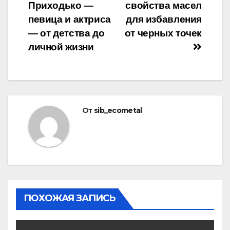
Приходько —
свойства масел
по
певица и актриса
для избавления
записям
— от детства до
от черных точек
личной жизни
От
sib_ecometal
ПОХОЖАЯ ЗАПИСЬ