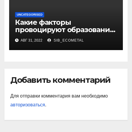
UNCATEGORISED
Какие факторы
провоцируют образование
жировиков
АВГ 31, 2022
SIB_ECOMETAL
Добавить комментарий
Для отправки комментария вам необходимо
авторизоваться
.