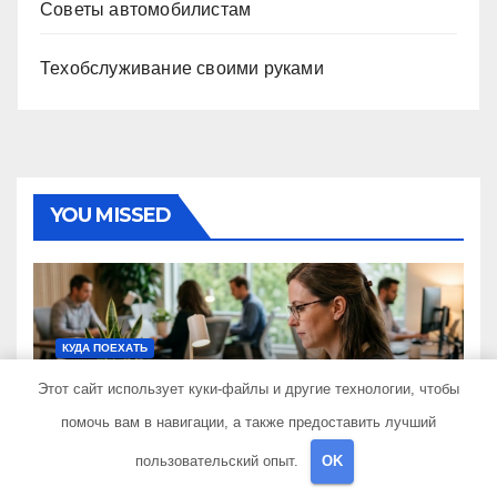
Советы автомобилистам
Техобслуживание своими руками
YOU MISSED
КУДА ПОЕХАТЬ
Критерии выбора
Этот сайт использует куки-файлы и другие технологии, чтобы
страховой компании в 2026
помочь вам в навигации, а также предоставить лучший
году: надежность и
16 ИЮЛЯ 2026
SIB_ECOMETAL
реальные отзывы о
пользовательский опыт.
OK
выплатах