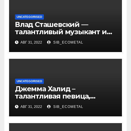
UNCATEGORISED
Влад Сташевский —
талантливый музыкант и
певец, чья биография и
АВГ 31, 2022
SIB_ECOMETAL
личная жизнь
вдохновляют!
UNCATEGORISED
Джемма Халид –
талантливая певица,
музыкант и автор песен со
АВГ 31, 2022
SIB_ECOMETAL
смыслом