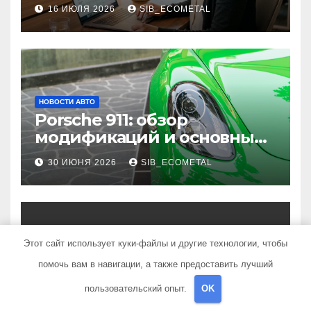
году: надежность и
16 ИЮЛЯ 2026
SIB_ECOMETAL
реальные отзывы о
выплатах
НОВОСТИ АВТО
Porsche 911: обзор
модификаций и основные
характеристики
30 ИЮНЯ 2026
SIB_ECOMETAL
Этот сайт использует куки-файлы и другие технологии, чтобы
НОВОСТИ АВТО
помочь вам в навигации, а также предоставить лучший
Кузовной и слесарный
ремонт автомобилей —
пользовательский опыт.
OK
наличие оригинальных