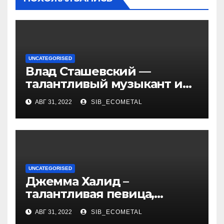
UNCATEGORISED
Влад Сташевский —
талантливый музыкант и
певец, чья биография и
АВГ 31, 2022
SIB_ECOMETAL
личная жизнь
вдохновляют!
UNCATEGORISED
Джемма Халид –
талантливая певица,
музыкант и автор песен со
АВГ 31, 2022
SIB_ECOMETAL
смыслом