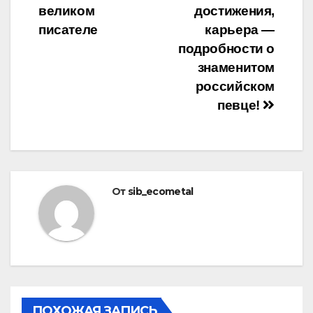
записям
великом
достижения,
писателе
карьера —
подробности о
знаменитом
российском
певце!
От
sib_ecometal
ПОХОЖАЯ ЗАПИСЬ