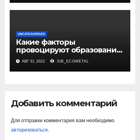
UNCATEGORISED
Какие факторы
провоцируют образование
жировиков
АВГ 31, 2022
SIB_ECOMETAL
Добавить комментарий
Для отправки комментария вам необходимо
авторизоваться
.