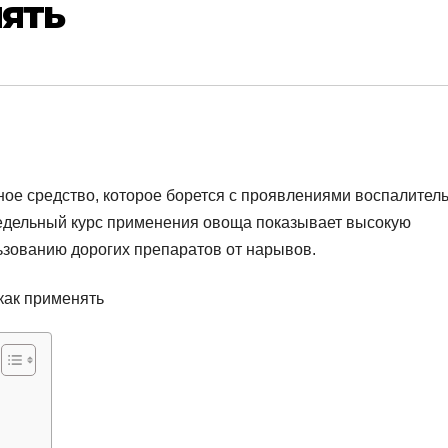
нять
ное средство, которое борется с проявлениями воспалител
Недельный курс применения овоща показывает высокую
ьзованию дорогих препаратов от нарывов.