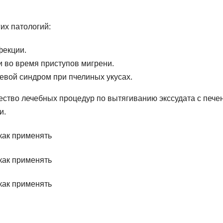
их патологий:
фекции.
 во время приступов мигрени.
евой синдром при пчелиных укусах.
ество лечебных процедур по вытягиванию экссудата с печ
и.