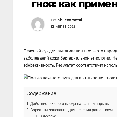
гноя: как приме
р
l
а
a
в
От
sib_ecometal
s
и
АВГ 31, 2022
s
т
n
ь
i
Печеный лук для вытягивания гноя – это народ
k
заболеваний кожи бактериальной этиологии. 
эффективность. Результат соответствует испол
i
Содержание
Действие печеного плода на раны и нарывы
Варианты запекания для лечения ран с гноем
В духовке