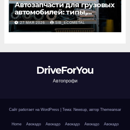
Автозапчасти для грузовых
автомобилей: типы,
совместимость и критерии
27 МАЯ 2026
SIB_ECOMETAL
подбора
DriveForYou
Автопрофи
Сайт работает на WordPress
|
Тема: Newsup, автор
Themeansar
Home
Авокадо
Авокадо
Авокадо
Авокадо
Авокадо