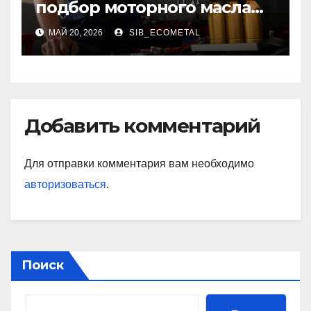
подбор моторного масла
для современных
МАЙ 20, 2026
SIB_ECOMETAL
двигателей
Добавить комментарий
Для отправки комментария вам необходимо
авторизоваться
.
Поиск