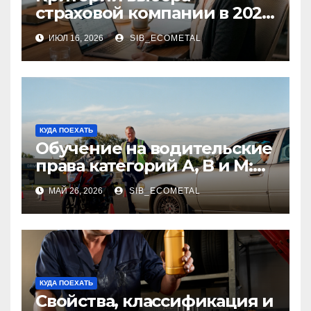
страховой компании в 2026
году: надежность и
ИЮЛ 16, 2026
SIB_ECOMETAL
реальные отзывы о
выплатах
КУДА ПОЕХАТЬ
Обучение на водительские
права категорий A, B и M:
программы, требования и
МАЙ 26, 2026
SIB_ECOMETAL
порядок получения
КУДА ПОЕХАТЬ
Свойства, классификация и