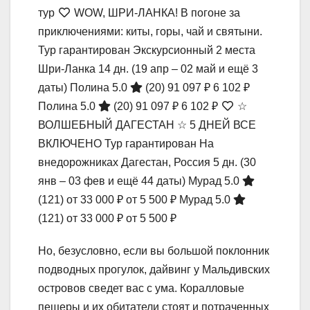
тур
WOW, ШРИ-ЛАНКА! В погоне за
приключениями: киты, горы, чай и святыни.
Тур гарантирован Экскурсионный 2 места
Шри-Ланка
14 дн.
(19 апр – 02 май и ещё 3
даты)
Полина 5.0
(20)
91 097 ₽
6 102 ₽
Полина 5.0
(20)
91 097 ₽
6 102 ₽
☆
ВОЛШЕБНЫЙ ДАГЕСТАН ☆ 5 ДНЕЙ ВСЕ
ВКЛЮЧЕНО Тур гарантирован На
внедорожниках Дагестан, Россия
5 дн.
(30
янв – 03 фев и ещё 44 даты)
Мурад 5.0
(121)
от 33 000 ₽
от 5 500 ₽
Мурад 5.0
(121)
от 33 000 ₽
от 5 500 ₽
Но, безусловно, если вы большой поклонник
подводных прогулок, дайвинг у Мальдивских
островов сведет вас с ума. Коралловые
пещеры и их обитатели стоят и потраченных