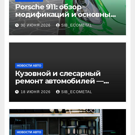
Porsche 911: обзор
модификаций и основные
характеристики
30 ИЮНЯ 2026
SIB_ECOMETAL
НОВОСТИ АВТО
Кузовной и слесарный
ремонт автомобилей —
наличие оригинальных
18 ИЮНЯ 2026
SIB_ECOMETAL
запчастей и типичные
сроки выполнения работ
НОВОСТИ АВТО