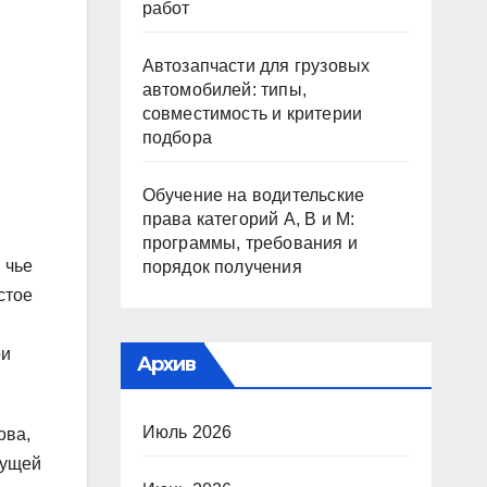
работ
Автозапчасти для грузовых
автомобилей: типы,
совместимость и критерии
подбора
Обучение на водительские
права категорий A, B и M:
программы, требования и
 чье
порядок получения
стое
ои
Архив
Июль 2026
ова,
дущей