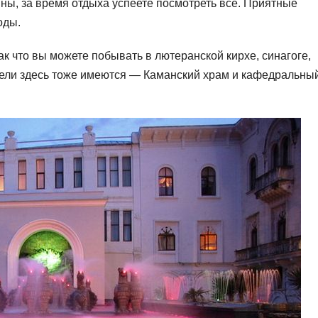
ы, за время отдыха успеете посмотреть все. Приятные
оды.
 что вы можете побывать в лютеранской кирхе, синагоге,
тели здесь тоже имеются — Каманский храм и кафедральны