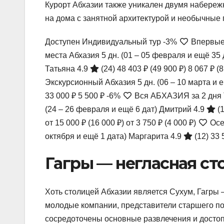
Курорт Абхазии также уникален двумя набереж
на дома с занятной архитектурой и необычные 
Доступен Индивидуальный тур
-3%
Впервые 
места Абхазия
5 дн.
(01 – 05 февраля и ещё 35 
Татьяна 4.9
(24)
48 403 ₽
(49 900 ₽)
8 067 ₽
(8
Экскурсионный Абхазия
5 дн.
(06 – 10 марта и 
33 000 ₽
5 500 ₽
-6%
Вся АБХАЗИЯ за 2 дня 
(24 – 26 февраля и ещё 6 дат)
Дмитрий 4.9
(
от 15 000 ₽
(16 000 ₽)
от 3 750 ₽
(4 000 ₽)
Осе
октября и ещё 1 дата)
Маргарита 4.9
(12)
33 
Гагры — негласная ст
Хоть столицей Абхазии является Сухум, Гагры
молодые компании, представители старшего по
сосредоточены основные развлечения и досто