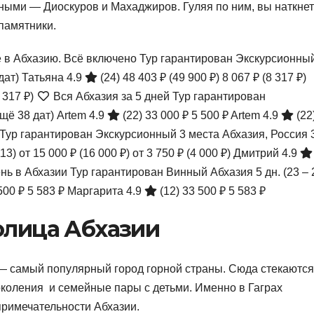
ными — Диоскуров и Махаджиров. Гуляя по ним, вы наткне
памятники.
в Абхазию. Всё включено Тур гарантирован Экскурсионны
дат)
Татьяна 4.9
(24)
48 403 ₽
(49 900 ₽)
8 067 ₽
(8 317 ₽)
 317 ₽)
Вся Абхазия за 5 дней Тур гарантирован
ещё 38 дат)
Artem 4.9
(22)
33 000 ₽
5 500 ₽
Artem 4.9
(22
Тур гарантирован Экскурсионный 3 места Абхазия, Россия
113)
от 15 000 ₽
(16 000 ₽)
от 3 750 ₽
(4 000 ₽)
Дмитрий 4.9
нь в Абхазии Тур гарантирован Винный Абхазия
5 дн.
(23 – 
500 ₽
5 583 ₽
Маргарита 4.9
(12)
33 500 ₽
5 583 ₽
олица Абхазии
 — самый популярный город горной страны. Сюда стекаются
коления и семейные пары с детьми. Именно в Гаграх
примечательности Абхазии.