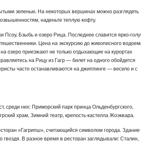
ытыми зеленью. На некоторых вершинах можно разглядеть
возвышенностям, наденьте теплую кофту.
и Псоу, Бзыбь и озеро Рица. Последнее славится ярко-гол
утешественники. Цена на экскурсию до живописного водоем
: на озеро приезжают не только отдыхающие на курортах
правляетесь на Рицу из Гагр — билет на одного обойдется
уристы часто останавливаются на джиппинге — весело и с
т, среди них: Приморский парк принца Ольденбургского,
рский храм, Зимний театр, крепость-кастелла Жоэквара.
ресторан «Гагрипш», считающийся символом города. Здание
о гвоздя. В разное время в ресторан заглядывали: Сталин,