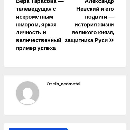
Вера Тарасова —
Александр
по
телеведущая с
Невский и его
записям
искрометным
подвиги —
юмором, яркая
история жизни
личность и
великого князя,
величественный
защитника Руси
пример успеха
От
sib_ecometal