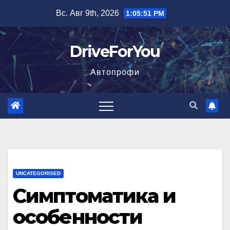
Перейти
Вс. Авг 9th, 2026
1:05:52 PM
к
содержимому
DriveForYou
Автопрофи
UNCATEGORISED
Симптоматика и
особенности