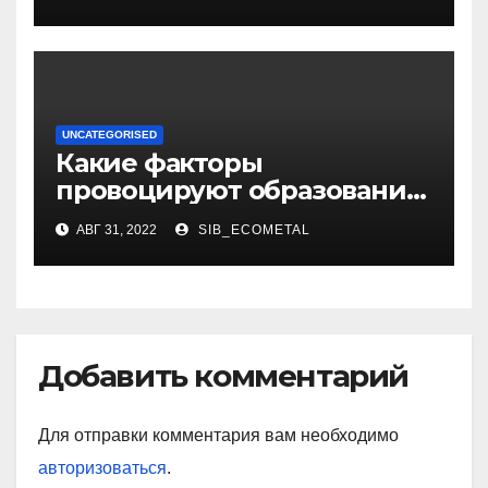
смыслом
UNCATEGORISED
Какие факторы
провоцируют образование
жировиков
АВГ 31, 2022
SIB_ECOMETAL
Добавить комментарий
Для отправки комментария вам необходимо
авторизоваться
.