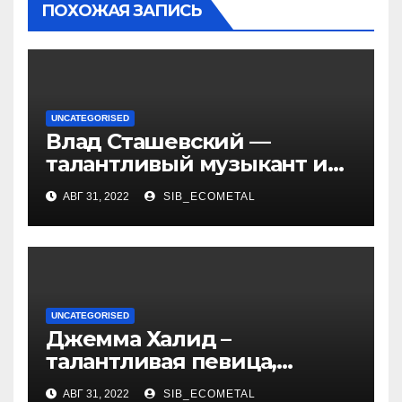
ПОХОЖАЯ ЗАПИСЬ
UNCATEGORISED
Влад Сташевский —
талантливый музыкант и
певец, чья биография и
АВГ 31, 2022
SIB_ECOMETAL
личная жизнь
вдохновляют!
UNCATEGORISED
Джемма Халид –
талантливая певица,
музыкант и автор песен со
АВГ 31, 2022
SIB_ECOMETAL