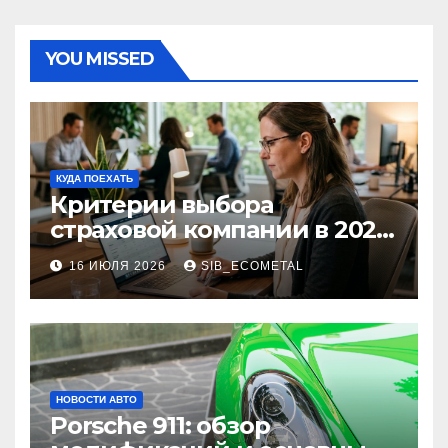
YOU MISSED
КУДА ПОЕХАТЬ
Критерии выбора
страховой компании в 2026
году: надежность и
16 ИЮЛЯ 2026
SIB_ECOMETAL
реальные отзывы о
выплатах
НОВОСТИ АВТО
Porsche 911: обзор