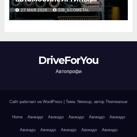
совместимость и критерии
27 МАЯ 2026
SIB_ECOMETAL
подбора
DriveForYou
Автопрофи
Сайт работает на WordPress
|
Тема: Newsup, автор
Themeansar
Home
Авокадо
Авокадо
Авокадо
Авокадо
Авокадо
Авокадо
Авокадо
Авокадо
Авокадо
Авокадо