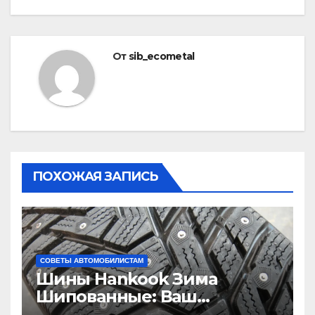
От
sib_ecometal
ПОХОЖАЯ ЗАПИСЬ
СОВЕТЫ АВТОМОБИЛИСТАМ
Шины Hankook Зима
Шипованные: Ваш
Надежный Партнёр на