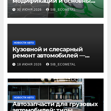
модификаций и основные
характеристики
30 ИЮНЯ 2026
SIB_ECOMETAL
НОВОСТИ АВТО
Кузовной и слесарный
ремонт автомобилей —
наличие оригинальных
18 ИЮНЯ 2026
SIB_ECOMETAL
запчастей и типичные
сроки выполнения работ
НОВОСТИ АВТО
Автозапчасти для грузовых
автомобилей: типы,