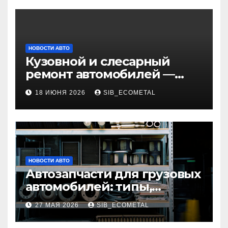
НОВОСТИ АВТО
Кузовной и слесарный
ремонт автомобилей —
наличие оригинальных
18 ИЮНЯ 2026
SIB_ECOMETAL
запчастей и типичные
сроки выполнения работ
НОВОСТИ АВТО
Автозапчасти для грузовых
автомобилей: типы,
совместимость и критерии
27 МАЯ 2026
SIB_ECOMETAL
подбора