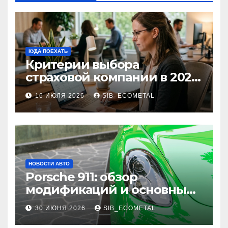
КУДА ПОЕХАТЬ
Критерии выбора
страховой компании в 2026
году: надежность и
16 ИЮЛЯ 2026
SIB_ECOMETAL
реальные отзывы о
выплатах
НОВОСТИ АВТО
Porsche 911: обзор
модификаций и основные
характеристики
30 ИЮНЯ 2026
SIB_ECOMETAL