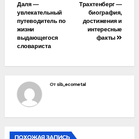
Даля —
Трахтенберг —
по
увлекательный
биография,
записям
путеводитель по
достижения и
жизни
интересные
выдающегося
факты
словариста
От
sib_ecometal
ПОХОЖАЯ ЗАПИСЬ