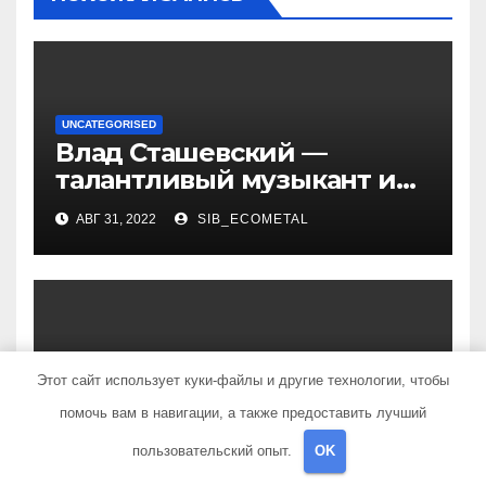
UNCATEGORISED
Влад Сташевский —
талантливый музыкант и
певец, чья биография и
АВГ 31, 2022
SIB_ECOMETAL
личная жизнь
вдохновляют!
UNCATEGORISED
Этот сайт использует куки-файлы и другие технологии, чтобы
Джемма Халид –
талантливая певица,
помочь вам в навигации, а также предоставить лучший
музыкант и автор песен со
пользовательский опыт.
OK
АВГ 31, 2022
SIB_ECOMETAL
смыслом