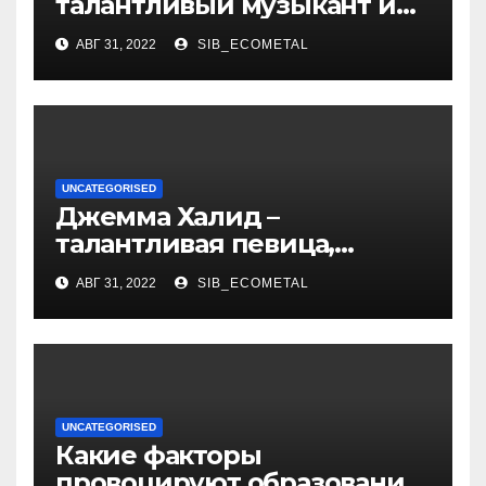
талантливый музыкант и
певец, чья биография и
АВГ 31, 2022
SIB_ECOMETAL
личная жизнь
вдохновляют!
UNCATEGORISED
Джемма Халид –
талантливая певица,
музыкант и автор песен со
АВГ 31, 2022
SIB_ECOMETAL
смыслом
UNCATEGORISED
Какие факторы
провоцируют образование