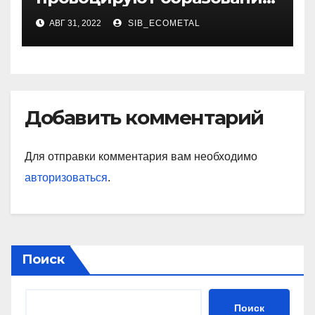
жировиков
АВГ 31, 2022
SIB_ECOMETAL
Добавить комментарий
Для отправки комментария вам необходимо
авторизоваться
.
Поиск
Поиск