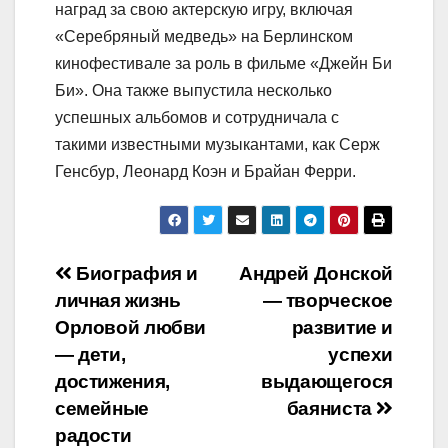
наград за свою актерскую игру, включая
«Серебряный медведь» на Берлинском
кинофестивале за роль в фильме «Джейн Би
Би». Она также выпустила несколько
успешных альбомов и сотрудничала с
такими известными музыкантами, как Серж
Генсбур, Леонард Коэн и Брайан Ферри.
Навигация
Биография и
Андрей Донской
личная жизнь
— творческое
по
Орловой любви
развитие и
записям
— дети,
успехи
достижения,
выдающегося
семейные
баяниста
радости