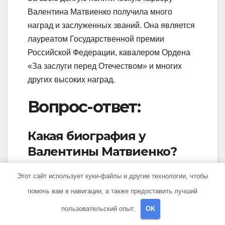
Валентина Матвиенко получила много
наград и заслуженных званий. Она является
лауреатом Государственной премии
Российской Федерации, кавалером Ордена
«За заслуги перед Отечеством» и многих
других высоких наград.
Вопрос-ответ:
Какая биография у
Валентины Матвиенко?
Этот сайт использует куки-файлы и другие технологии, чтобы
Валентина Матвиенко родилась 7 апреля
1949 года в городе Шепетовке Хмельницкой
помочь вам в навигации, а также предоставить лучший
области Украинской ССР. Она окончила
пользовательский опыт.
OK
Ленинградский государственный